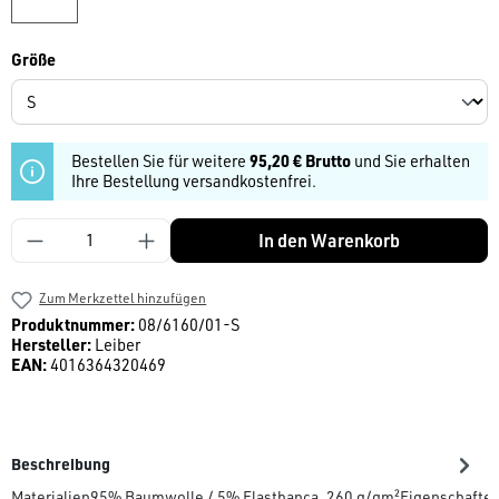
auswählen
Größe
Bestellen Sie für weitere
95,20 € Brutto
und Sie erhalten
Ihre Bestellung versandkostenfrei.
Produkt Anzahl: Gib den gewünschten Wert ein
In den Warenkorb
Zum Merkzettel hinzufügen
Produktnummer:
08/6160/01-S
Hersteller:
Leiber
EAN:
4016364320469
Beschreibung
Materialien95% Baumwolle / 5% Elasthanca. 260 g/qm²Eigenschaf