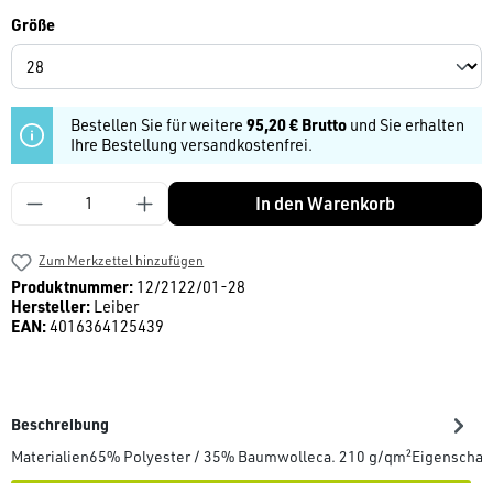
auswählen
Größe
Bestellen Sie für weitere
95,20 € Brutto
und Sie erhalten
Ihre Bestellung versandkostenfrei.
Produkt Anzahl: Gib den gewünschten Wert ein
In den Warenkorb
Zum Merkzettel hinzufügen
Produktnummer:
12/2122/01-28
Hersteller:
Leiber
EAN:
4016364125439
Beschreibung
Materialien65% Polyester / 35% Baumwolleca. 210 g/qm²Eigenscha