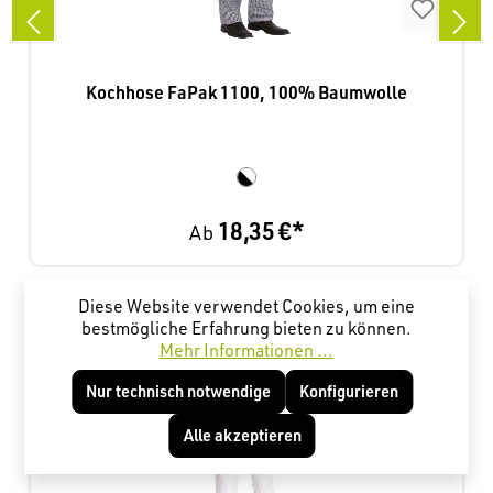
Kochhose FaPak 1100, 100% Baumwolle
18,35 €*
Ab
Diese Website verwendet Cookies, um eine
Produktgalerie überspringen
Kunden haben sich ebenfalls angesehen
bestmögliche Erfahrung bieten zu können.
Mehr Informationen ...
Nur technisch notwendige
Konfigurieren
Alle akzeptieren