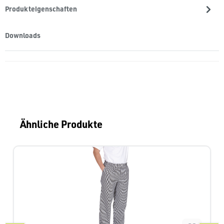
Produkteigenschaften
Downloads
Produktgalerie überspringen
Ähnliche Produkte