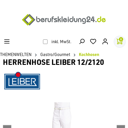
alt springen
0
inkl. MwSt.
THEMENWELTEN
Gastro/Gourmet
Kochhosen
HERRENHOSE LEIBER 12/2120
Bildergalerie überspringen