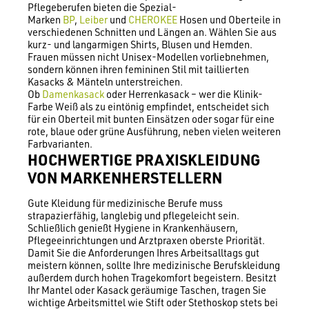
Pflegeberufen bieten die Spezial-
Marken
BP
,
Leiber
und
CHEROKEE
Hosen und Oberteile in
verschiedenen Schnitten und Längen an. Wählen Sie aus
kurz- und langarmigen Shirts, Blusen und Hemden.
Frauen müssen nicht Unisex-Modellen vorliebnehmen,
sondern können ihren femininen Stil mit taillierten
Kasacks & Mänteln unterstreichen.
Ob
Damenkasack
oder Herrenkasack – wer die Klinik-
Farbe Weiß als zu eintönig empfindet, entscheidet sich
für ein Oberteil mit bunten Einsätzen oder sogar für eine
rote, blaue oder grüne Ausführung, neben vielen weiteren
Farbvarianten.
HOCHWERTIGE PRAXISKLEIDUNG
VON MARKENHERSTELLERN
Gute Kleidung für medizinische Berufe muss
strapazierfähig, langlebig und pflegeleicht sein.
Schließlich genießt Hygiene in Krankenhäusern,
Pflegeeinrichtungen und Arztpraxen oberste Priorität.
Damit Sie die Anforderungen Ihres Arbeitsalltags gut
meistern können, sollte Ihre medizinische Berufskleidung
außerdem durch hohen Tragekomfort begeistern. Besitzt
Ihr Mantel oder Kasack geräumige Taschen, tragen Sie
wichtige Arbeitsmittel wie Stift oder Stethoskop stets bei