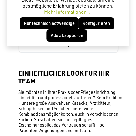
7
Kasack Cherokee Originals Unisex, in 10
bestmögliche Erfahrung bieten zu können.
Farben WWE4876
Mehr Informationen ...
Nur technisch notwendige
Konfigurieren
Alle akzeptieren
15,20 €*
Ab
EINHEITLICHER LOOK FÜR IHR
TEAM
Sie möchten in Ihrer Praxis oder Pflegeeinrichtung
einheitlich und professionell auftreten? Kein Problem
– unsere große Auswahl an Kasacks, Arztkitteln,
Schlupfhosen und Schuhen bietet viele
Kombinationsmöglichkeiten, auch in verschiedenen
Farben. So schaffen Sie ein gepflegtes
Erscheinungsbild, das Vertrauen schafft – bei
Patienten, Angehörigen und im Team.