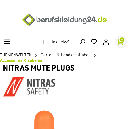
alt springen
0
inkl. MwSt.
THEMENWELTEN
Garten- & Landschaftsbau
Accessoires & Zubehör
NITRAS MUTE PLUGS
Bildergalerie überspringen