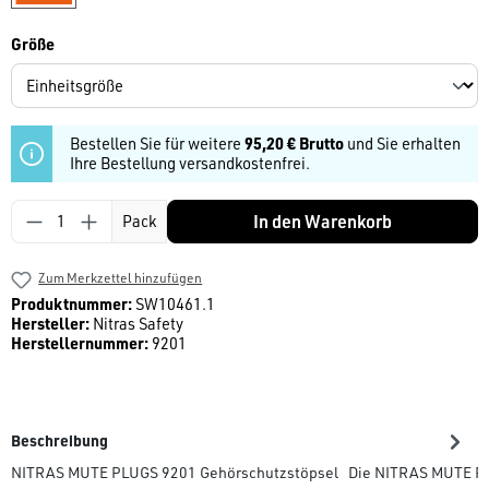
auswählen
Größe
Bestellen Sie für weitere
95,20 € Brutto
und Sie erhalten
Ihre Bestellung versandkostenfrei.
Produkt Anzahl: Gib den gewünschten Wert ein
In den Warenkorb
Pack
Zum Merkzettel hinzufügen
Produktnummer:
SW10461.1
Hersteller:
Nitras Safety
Herstellernummer:
9201
Beschreibung
NITRAS MUTE PLUGS 9201 Gehörschutzstöpsel Die NITRAS MUTE PL