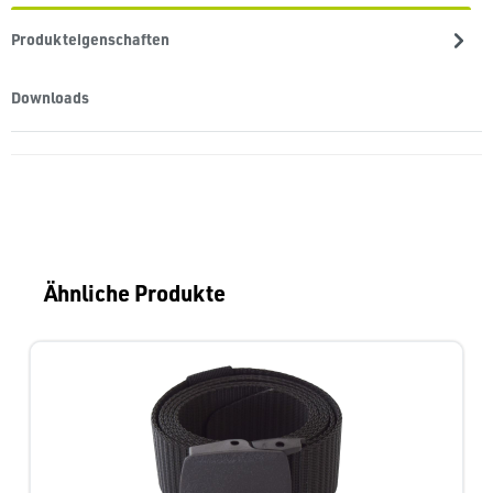
Produkteigenschaften
Downloads
Produktgalerie überspringen
Ähnliche Produkte