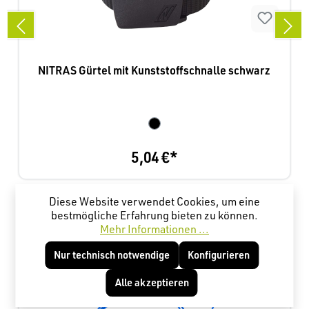
NITRAS Gürtel mit Kunststoffschnalle schwarz
5,04 €*
Diese Website verwendet Cookies, um eine
Produktgalerie überspringen
Kunden haben sich ebenfalls angesehen
bestmögliche Erfahrung bieten zu können.
Mehr Informationen ...
Nur technisch notwendige
Konfigurieren
Alle akzeptieren