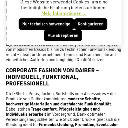
Diese Website verwendet Cookies, um eine
DAIBER – HOCHWERTIGE CORPORATE
bestmögliche Erfahrung bieten zu können.
FASHION & BERUFSBEKLEIDUNG MIT
Mehr Informationen ...
STIL UND FUNKTION
Nur technisch notwendige
Konfigurieren
Daiber
ist einer der führenden Anbieter für
Corporate Fashion,
Promotionwear und funktionale Berufsbekleidung
in Europa.
Alle akzeptieren
Mit den beiden starken Eigenmarken
JAMES & NICHOLSON
und
myrtle beach
bietet Daiber ein umfangreiches Sortiment, das
von modischen Basics bis hin zu technischer Funktionskleidung
reicht – ideal für Unternehmen, Teams und Branchen, die auf
einheitliches Auftreten und langlebige Qualität setzen.
CORPORATE FASHION VON DAIBER –
INDIVIDUELL, FUNKTIONAL,
PROFESSIONELL
Ob T-Shirts, Polos, Jacken, Softshells oder Accessoires – die
Produkte von Daiber kombinieren
moderne Schnitte,
hochwertige Materialien und durchdachte Funktionalität
.
Dabei stehen
Tragekomfort, Pflegeleichtigkeit und
Individualisierbarkeit
im Vordergrund. Dank optimaler
Veredelungsmöglichkeiten wie Stick oder Druck eignet sich die
Kleidung ideal für
Firmenbekleidung, Promotion, Events oder