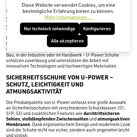
Diese Website verwendet Cookies, um eine
U-POWER – INNOVATIVE
bestmögliche Erfahrung bieten zu können.
Mehr Informationen ...
SICHERHEITSSCHUHE FÜR PROFIS MIT
STIL UND KOMFORT
Nur technisch notwendige
Konfigurieren
U-Power
ist eine führende Marke im Bereich
Alle akzeptieren
Sicherheitsschuhe
, die modernes Design mit maximaler
Funktionalität und höchstem Tragekomfort verbindet. Ob im
Bau, in der Industrie oder im Handwerk – U-Power Schuhe
schützen zuverlässig und unterstützen die Arbeit mit
innovativen Technologien und hochwertigen Materialien.
SICHERHEITSSCHUHE VON U-POWER –
SCHUTZ, LEICHTIGKEIT UND
ATMUNGSAKTIVITÄT
Die Produktpalette von U-Power umfasst eine große Auswahl
an Sicherheitsschuhen mit verschiedenen Schutzklassen (S1,
S1P, S3) und zusätzlichen Features wie
durchtrittsicheren
Sohlen
,
stoßdämpfenden Zwischensohlen
und
atmungsaktiven
Membranen
. Dank ergonomischem Design und modernem Look
sind die Schuhe nicht nur sicher, sondern auch angenehm leicht
und stylish.