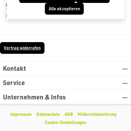
Mr. Socks – Socken, die mitarbeiten.
Für alle, die den ganzen
Alle akzeptieren
Tag auf den Beinen sind – mit maximalem Komfort und
Funktionalität.
Vertrag widerrufen
Kontakt
Service
Unternehmen & Infos
Impressum
Datenschutz
AGB
Widerrufsbelehrung
Cookie-Einstellungen