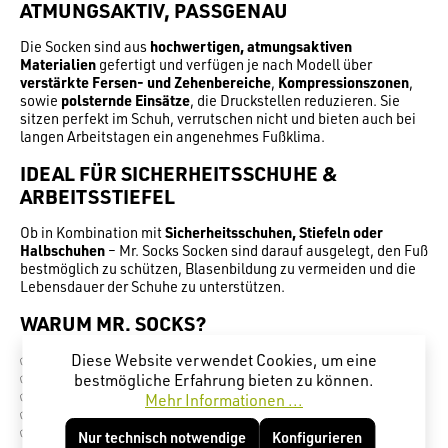
ATMUNGSAKTIV, PASSGENAU
Die Socken sind aus
hochwertigen, atmungsaktiven
Materialien
gefertigt und verfügen je nach Modell über
verstärkte Fersen- und Zehenbereiche
,
Kompressionszonen
,
sowie
polsternde Einsätze
, die Druckstellen reduzieren. Sie
sitzen perfekt im Schuh, verrutschen nicht und bieten auch bei
langen Arbeitstagen ein angenehmes Fußklima.
IDEAL FÜR SICHERHEITSSCHUHE &
ARBEITSSTIEFEL
Ob in Kombination mit
Sicherheitsschuhen, Stiefeln oder
Halbschuhen
– Mr. Socks Socken sind darauf ausgelegt, den Fuß
bestmöglich zu schützen, Blasenbildung zu vermeiden und die
Lebensdauer der Schuhe zu unterstützen.
WARUM MR. SOCKS?
✅ Speziell für den Arbeitsalltag entwickelt
Diese Website verwendet Cookies, um eine
✅ Atmungsaktive und strapazierfähige Materialien
bestmögliche Erfahrung bieten zu können.
✅ Optimale Passform ohne Rutschen
Mehr Informationen ...
✅ Ideal für Sicherheitsschuhe & hohe Belastung
✅ Angenehmes Tragegefühl auch bei langem Einsatz
Nur technisch notwendige
Konfigurieren