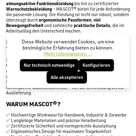
atmungsaktive Funktionskleidung
bis hin zu zertifizierter
Warnschutzbekleidung
– MASCOT® bietet für jede Anforderung
die passende Lösung. Die Kleidung ist nicht nur robust, sondern
überzeugt durch
ergonomische Passformen
,
viel
Bewegungsfreiheit
und zahlreiche
praktische Details
, die im
Arbeitsalltag den Unterschied machen.
NACHHALTIGKEIT & VERANTWORTUNG –
Diese Website verwendet Cookies, um eine
bestmögliche Erfahrung bieten zu können.
TYPISCH MASCOT®
Mehr Informationen ...
MASCOT® setzt auf
nachhaltige Produktion
,
zertifizierte
Nur technisch notwendige
Konfigurieren
Qualität
und
soziale Verantwortung
. Viele Produkte sind mit
dem
OEKO-TEX® Standard 100
ausgezeichnet oder aus
recycelten Materialien
gefertigt. Zusätzlich gewährleistet
Alle akzeptieren
MASCOT® durch eigene Produktionen und Testzentren eine
konsequente Qualitätskontrolle – von der Entwicklung bis zur
Auslieferung.
WARUM MASCOT®?
✅ Hochwertige Workwear für Handwerk, Industrie & Gewerbe
✅ Langlebige Materialien und präzise Verarbeitung
✅ Zertifizierte Sicherheit und normgerechte Ausstattung
✅ Ergonomisches Design für maximalen Tragekomfort