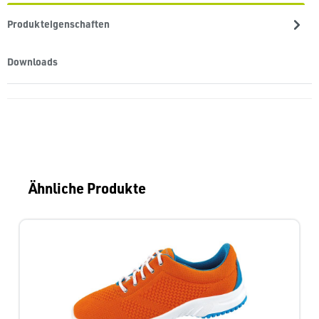
Produkteigenschaften
Downloads
Produktgalerie überspringen
Ähnliche Produkte