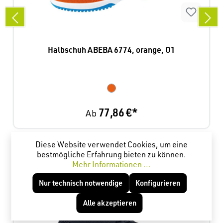
Halbschuh ABEBA 6774, orange, O1
77,86 €*
Ab
Diese Website verwendet Cookies, um eine
Produktgalerie überspringen
Kunden haben sich ebenfalls angesehen
bestmögliche Erfahrung bieten zu können.
Mehr Informationen ...
Nur technisch notwendige
Konfigurieren
Alle akzeptieren