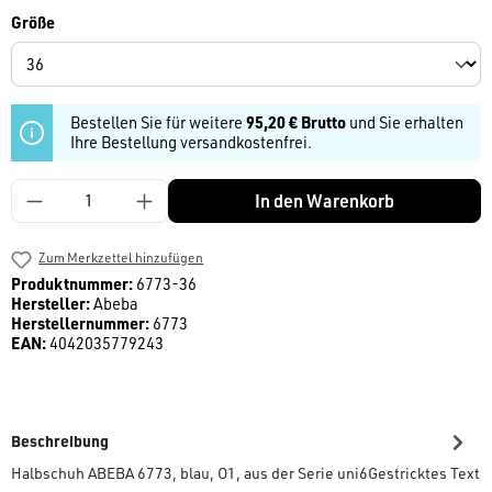
auswählen
Größe
Bestellen Sie für weitere
95,20 € Brutto
und Sie erhalten
Ihre Bestellung versandkostenfrei.
Produkt Anzahl: Gib den gewünschten Wert ein
In den Warenkorb
Zum Merkzettel hinzufügen
Produktnummer:
6773-36
Hersteller:
Abeba
Herstellernummer:
6773
EAN:
4042035779243
Beschreibung
Halbschuh ABEBA 6773, blau, O1, aus der Serie uni6Gestricktes T