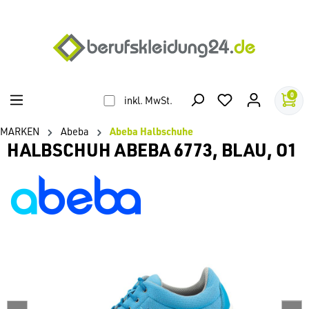
alt springen
0
inkl. MwSt.
MARKEN
Abeba
Abeba Halbschuhe
HALBSCHUH ABEBA 6773, BLAU, O1
Bildergalerie überspringen