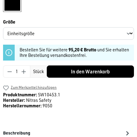
schwarz
auswählen
Größe
Bestellen Sie für weitere
95,20 € Brutto
und Sie erhalten
Ihre Bestellung versandkostenfrei.
Produkt Anzahl: Gib den gewünschten Wert ein
In den Warenkorb
Stück
Zum Merkzettel hinzufügen
Produktnummer:
SW10453.1
Hersteller:
Nitras Safety
Herstellernummer:
9050
Beschreibung