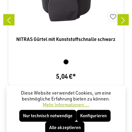
NITRAS Gürtel mit Kunststoffschnalle schwarz
5,04 €*
Diese Website verwendet Cookies, um eine
Produktgalerie überspringen
Kunden haben sich ebenfalls angesehen
bestmögliche Erfahrung bieten zu können.
Mehr Informationen ...
Nur technisch notwendige
Konfigurieren
Alle akzeptieren