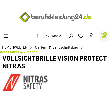
alt springen
0
inkl. MwSt.
THEMENWELTEN
Garten- & Landschaftsbau
Accessoires & Zubehör
VOLLSICHTBRILLE VISION PROTECT
NITRAS
Bildergalerie überspringen