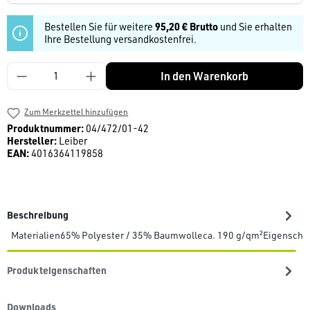
Bestellen Sie für weitere
95,20 € Brutto
und Sie erhalten
Ihre Bestellung versandkostenfrei.
Produkt Anzahl: Gib den gewünschten Wert ein
In den Warenkorb
Zum Merkzettel hinzufügen
Produktnummer:
04/472/01-42
Hersteller:
Leiber
EAN:
4016364119858
Beschreibung
Materialien65% Polyester / 35% Baumwolleca. 190 g/qm²Eigenscha
Produkteigenschaften
Downloads