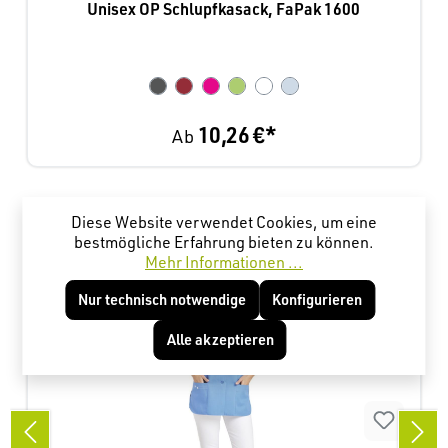
Unisex OP Schlupfkasack, FaPak 1600
10,26 €*
Ab
Produktgalerie überspringen
Kunden haben sich ebenfalls angesehen
Diese Website verwendet Cookies, um eine
bestmögliche Erfahrung bieten zu können.
Mehr Informationen ...
Nur technisch notwendige
Konfigurieren
Alle akzeptieren