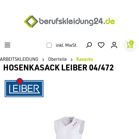
alt springen
0
inkl. MwSt.
ARBEITSKLEIDUNG
Oberteile
Kasacks
HOSENKASACK LEIBER 04/472
Bildergalerie überspringen