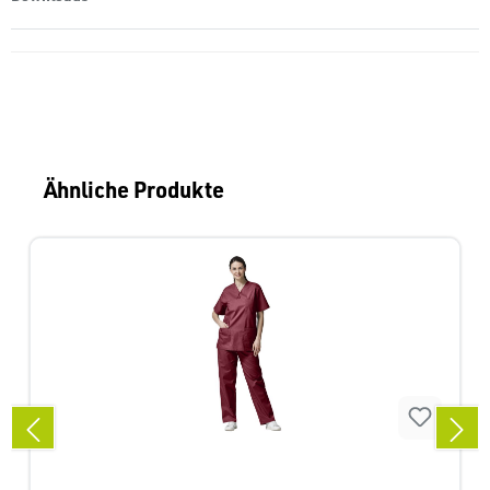
Produktgalerie überspringen
Ähnliche Produkte