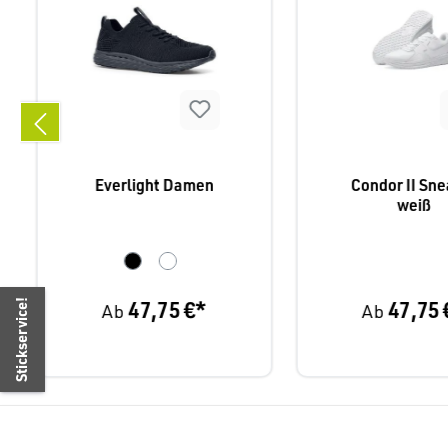
Everlight Damen
Condor II Sne
weiß
47,75 €*
47,75 
Stickservice!
Ab
Ab