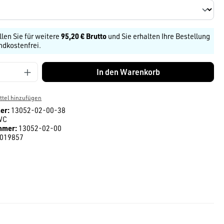
llen Sie für weitere
95,20 € Brutto
und Sie erhalten Ihre Bestellung
ndkostenfrei.
Anzahl: Gib den gewünschten Wert ein ode
In den Warenkorb
tel hinzufügen
er:
13052-02-00-38
WC
mmer:
13052-02-00
019857