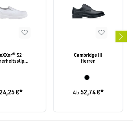
teXXor® S2-
Cambridge III
herheitsslippe
Herren
r Grenoble
24,25 €*
52,74 €*
Ab