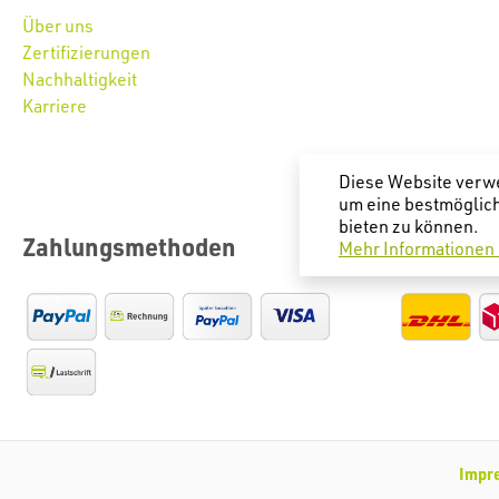
Über uns
Zertifizierungen
Nachhaltigkeit
Karriere
Diese Website verw
um eine bestmöglic
bieten zu können.
Zahlungsmethoden
Versand
Mehr Informationen .
Impr