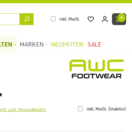
0
inkl. MwSt.
LTEN
MARKEN
NEUHEITEN
SALE
*
r
(inaktiv)
inkl. MwSt.
wSt. zzgl. Versandkosten
len