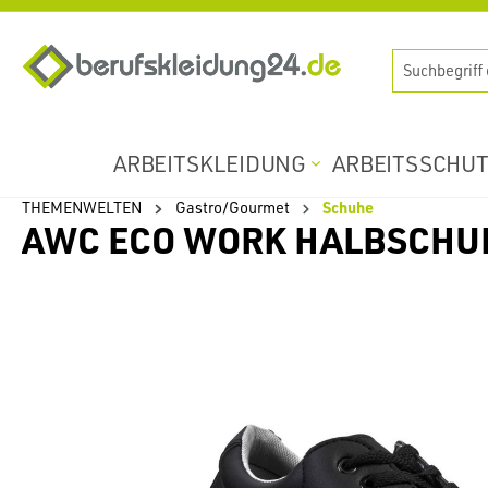
springen
Zur Hauptnavigation springen
ARBEITSKLEIDUNG
ARBEITSSCHU
THEMENWELTEN
Gastro/Gourmet
Schuhe
AWC ECO WORK HALBSCHUH
Bildergalerie überspringen