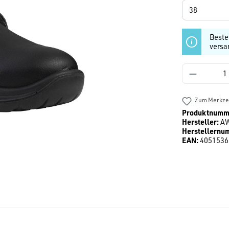
Beste
versa
Produkt 
Zum Merkzet
Produktnumm
Hersteller:
A
Herstellernu
EAN:
4051536