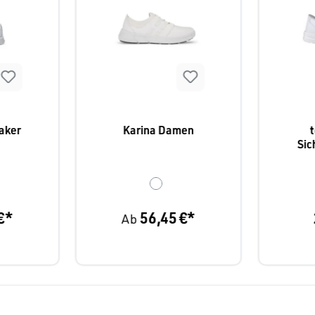
aker
Karina Damen
Sic
€*
56,45 €*
Ab