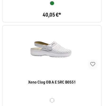
40,05 €*
Xeno Clog OB A E SRC B0551