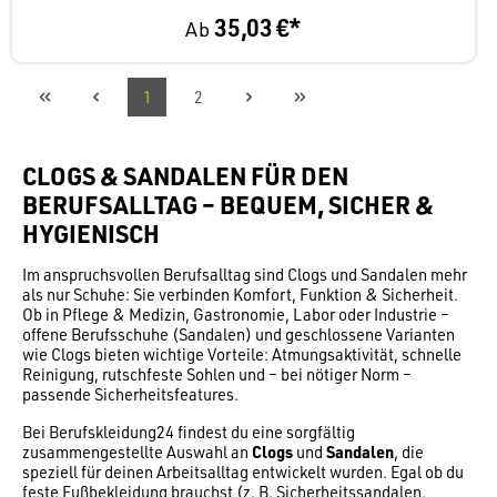
35,03 €*
Ab
1
2
CLOGS & SANDALEN FÜR DEN
BERUFSALLTAG – BEQUEM, SICHER &
HYGIENISCH
Im anspruchsvollen Berufsalltag sind Clogs und Sandalen mehr
als nur Schuhe: Sie verbinden Komfort, Funktion & Sicherheit.
Ob in Pflege & Medizin, Gastronomie, Labor oder Industrie –
offene Berufs­schuhe (Sandalen) und geschlossene Varianten
wie Clogs bieten wichtige Vorteile: Atmungsaktivität, schnelle
Reinigung, rutschfeste Sohlen und – bei nötiger Norm –
passende Sicherheitsfeatures.
Bei Berufskleidung24 findest du eine sorgfältig
zusammengestellte Auswahl an
Clogs
und
Sandalen
, die
speziell für deinen Arbeits­alltag entwickelt wurden. Egal ob du
feste Fußbekleidung brauchst (z. B. Sicherheitssandalen,