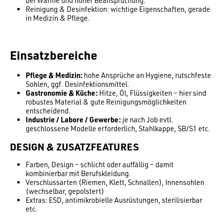
bei Wärme und hoher Beanspruchung.
Reinigung & Desinfektion: wichtige Eigenschaften, gerade
in Medizin & Pflege.
Einsatzbereiche
Pflege & Medizin:
hohe Ansprüche an Hygiene, rutschfeste
Sohlen, ggf. Desinfektionsmittel.
Gastronomie & Küche:
Hitze, Öl, Flüssigkeiten – hier sind
robustes Material & gute Reinigungsmöglichkeiten
entscheidend.
Industrie / Labore / Gewerbe:
je nach Job evtl.
geschlossene Modelle erforderlich, Stahlkappe, SB/S1 etc.
DESIGN & ZUSATZFEATURES
Farben, Design – schlicht oder auffällig – damit
kombinierbar mit Berufskleidung.
Verschlussarten (Riemen, Klett, Schnallen), Innensohlen
(wechselbar, gepolstert)
Extras: ESD, antimikrobielle Ausrüstungen, sterilisierbar
etc.