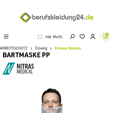
alt springen
0
inkl. MwSt.
ARBEITSSCHUTZ
Einweg
Einweg-Hauben
BARTMASKE PP
Bildergalerie überspringen