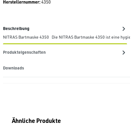
Herstellernummer:
4350
Beschreibung
NITRAS Bartmaske 4350 Die NITRAS Bartmaske 4350 ist eine hygien
Produkteigenschaften
Downloads
Produktgalerie überspringen
Ähnliche Produkte