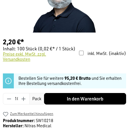
2,20 €*
Inhalt:
100 Stück
(0,02 €* / 1 Stück)
(inaktiv)
inkl. MwSt.
Preise exkl. MwSt. zzgl.
Versandkosten
Bestellen Sie für weitere
95,20 € Brutto
und Sie erhalten
Ihre Bestellung versandkostenfrei.
Produkt Anzahl: Gib den gewünschten Wert ein
In den Warenkorb
Pack
Zum Merkzettel hinzufügen
Produktnummer:
SW10218
Hersteller:
Nitras Medical