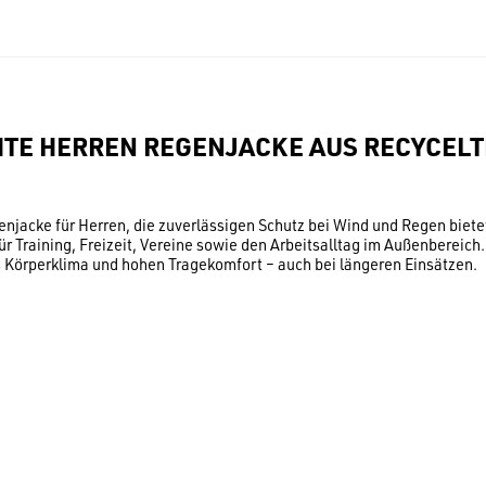
CHTE HERREN REGENJACKE AUS RECYCEL
Regenjacke für Herren, die zuverlässigen Schutz bei Wind und Regen b
ür Training, Freizeit, Vereine sowie den Arbeitsalltag im Außenbereic
örperklima und hohen Tragekomfort – auch bei längeren Einsätzen.