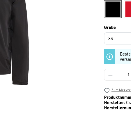
schwarz
auswäh
Größe
Beste
versa
Produkt 
Zum Merkzet
Produktnumm
Hersteller:
Cr
Herstellernu