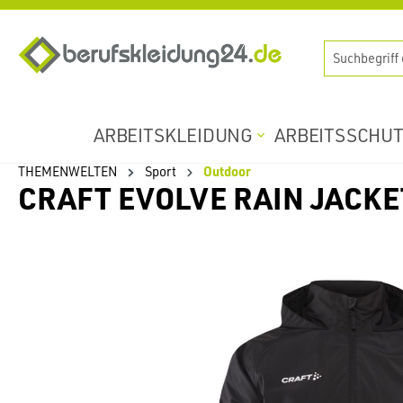
springen
Zur Hauptnavigation springen
ARBEITSKLEIDUNG
ARBEITSSCHU
THEMENWELTEN
Sport
Outdoor
CRAFT EVOLVE RAIN JACKE
Bildergalerie überspringen