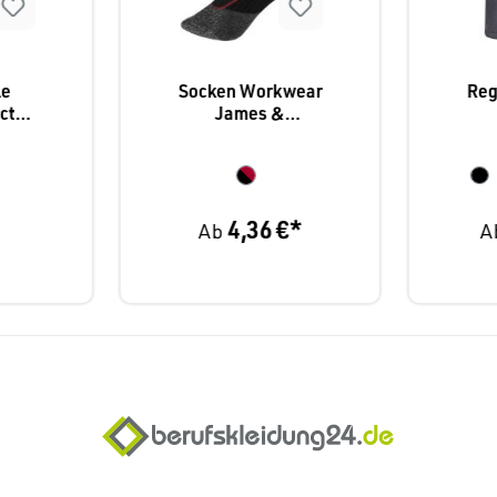
le
Socken Workwear
Reg
ct,
James &
3
Nicholson warm
"F
4,36 €*
Ab
A