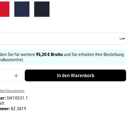
Rot
dunkelblau
navy
len
llen Sie für weitere
95,20 € Brutto
und Sie erhalten Ihre Bestellung
ndkostenfrei.
Anzahl: Gib den gewünschten Wert ein ode
In den Warenkorb
tel hinzufügen
er:
SW10531.1
aft
mmer:
82.3819