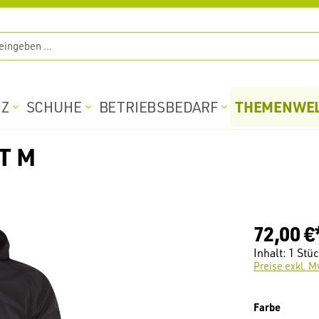
THEMENWE
TZ
SCHUHE
BETRIEBSBEDARF
T M
72,00 €
Inhalt:
1 Stü
Preise exkl. M
auswäh
Farbe