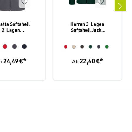
atta Softshell
Herren 3-Lagen
2-Lagen
Softshell Jacke
Bodywarmer
K401
lux" TRA 788
24,49 €*
22,40 €*
b
Ab