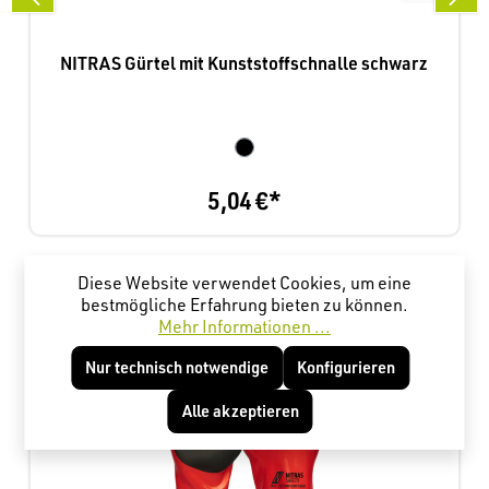
NITRAS Gürtel mit Kunststoffschnalle schwarz
5,04 €*
Produktgalerie überspringen
Kunden haben sich ebenfalls angesehen
Diese Website verwendet Cookies, um eine
bestmögliche Erfahrung bieten zu können.
Mehr Informationen ...
Nur technisch notwendige
Konfigurieren
Alle akzeptieren