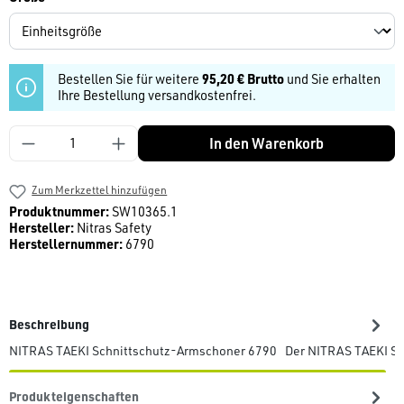
Bestellen Sie für weitere
95,20 € Brutto
und Sie erhalten
Ihre Bestellung versandkostenfrei.
Produkt Anzahl: Gib den gewünschten Wert ein
In den Warenkorb
Zum Merkzettel hinzufügen
Produktnummer:
SW10365.1
Hersteller:
Nitras Safety
Herstellernummer:
6790
Beschreibung
NITRAS TAEKI Schnittschutz-Armschoner 6790 Der NITRAS TAEKI Sc
Produkteigenschaften