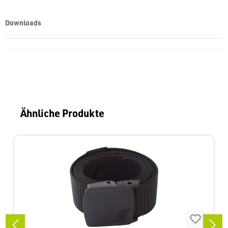
Downloads
Produktgalerie überspringen
Ähnliche Produkte