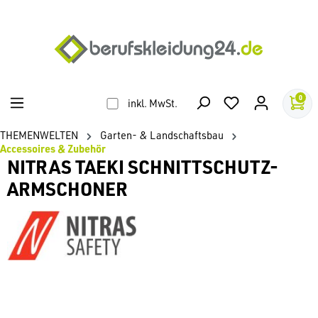
alt springen
0
inkl. MwSt.
THEMENWELTEN
Garten- & Landschaftsbau
Accessoires & Zubehör
NITRAS TAEKI SCHNITTSCHUTZ-
ARMSCHONER
Bildergalerie überspringen