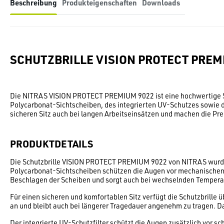
Beschreibung
Produkteigenschaften
Downloads
SCHUTZBRILLE VISION PROTECT PREM
Die NITRAS VISION PROTECT PREMIUM 9022 ist eine hochwertige Sch
Polycarbonat-Sichtscheiben, des integrierten UV-Schutzes sowie d
sicheren Sitz auch bei langen Arbeitseinsätzen und machen die Pre
PRODUKTDETAILS
Die Schutzbrille VISION PROTECT PREMIUM 9022 von NITRAS wurde 
Polycarbonat-Sichtscheiben schützen die Augen vor mechanischen Ri
Beschlagen der Scheiben und sorgt auch bei wechselnden Temperatu
Für einen sicheren und komfortablen Sitz verfügt die Schutzbrille
an und bleibt auch bei längerer Tragedauer angenehm zu tragen. D
Der integrierte UV-Schutzfilter schützt die Augen zusätzlich vor sc