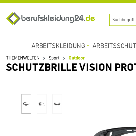
springen
Zur Hauptnavigation springen
ARBEITSKLEIDUNG
ARBEITSSCHU
THEMENWELTEN
Sport
Outdoor
SCHUTZBRILLE VISION PR
Bildergalerie überspringen