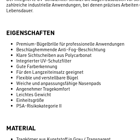
zahlreiche industrielle Anwendungen, bei denen präzises Arbeiten 
Lebensdauer.
EIGENSCHAFTEN
Premium-Bügelbrille für professionelle Anwendungen
Beschlaghemmende Anti-Fog-Beschichtung
Klare Sichtscheiben aus Polycarbonat
Integrierter UV-Schutzfilter
Gute Farberkennung
Für den Langzeiteinsatz geeignet
Flexible und verstellbare Bügel
Weiche und anpassungsfähige Nasenpads
Angenehmer Tragekomfort
Leichtes Gewicht
Einheitsgröße
PSA-Risikokategorie II
MATERIAL
Tragkörper aus Kunststoff in Grau / Transparent