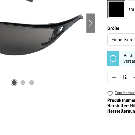
tr
schwarz
auswäh
Größe
Beste
versa
Produkt 
Zum Merkzet
Produktnumm
Hersteller:
Ni
Herstellernu