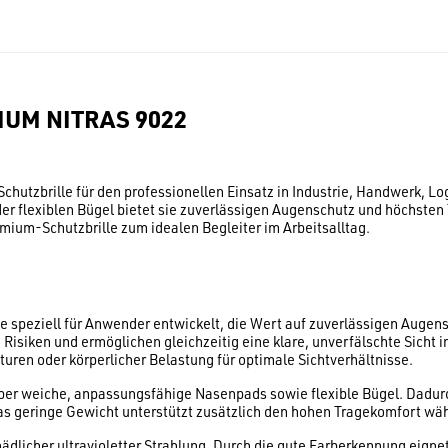
IUM NITRAS 9022
utzbrille für den professionellen Einsatz in Industrie, Handwerk, L
er flexiblen Bügel bietet sie zuverlässigen Augenschutz und höchste
mium-Schutzbrille zum idealen Begleiter im Arbeitsalltag.
speziell für Anwender entwickelt, die Wert auf zuverlässigen Augen
siken und ermöglichen gleichzeitig eine klare, unverfälschte Sicht i
ren oder körperlicher Belastung für optimale Sichtverhältnisse.
 über weiche, anpassungsfähige Nasenpads sowie flexible Bügel. Dadurc
as geringe Gewicht unterstützt zusätzlich den hohen Tragekomfort w
hädlicher ultravioletter Strahlung. Durch die gute Farberkennung eignet