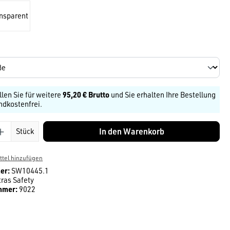
ansparent
len
llen Sie für weitere
95,20 € Brutto
und Sie erhalten Ihre Bestellung
ndkostenfrei.
Anzahl: Gib den gewünschten Wert ein ode
In den Warenkorb
Stück
tel hinzufügen
er:
SW10445.1
tras Safety
mmer:
9022