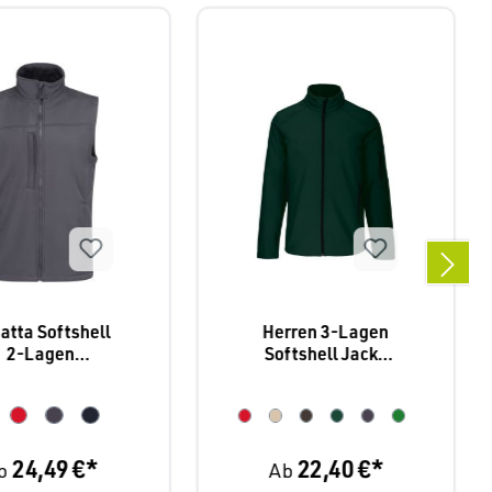
atta Softshell
Herren 3-Lagen
2-Lagen
Softshell Jacke
Bodywarmer
K401
lux" TRA 788
24,49 €*
22,40 €*
b
Ab