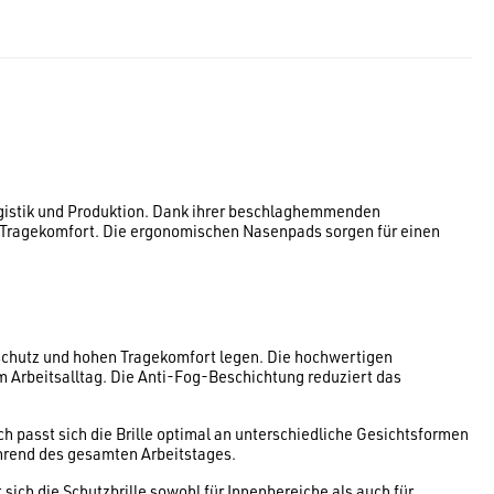
ogistik und Produktion. Dank ihrer beschlaghemmenden
n Tragekomfort. Die ergonomischen Nasenpads sorgen für einen
schutz und hohen Tragekomfort legen. Die hochwertigen
m Arbeitsalltag. Die Anti-Fog-Beschichtung reduziert das
h passt sich die Brille optimal an unterschiedliche Gesichtsformen
ährend des gesamten Arbeitstages.
 sich die Schutzbrille sowohl für Innenbereiche als auch für