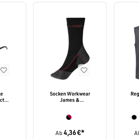
le
Socken Workwear
Reg
ct,
James &
3
Nicholson warm
"F
4,36 €*
Ab
A