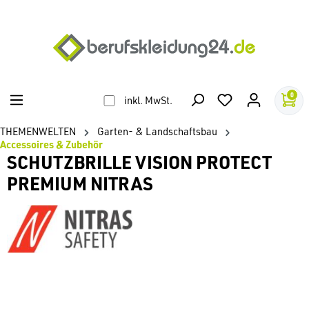
alt springen
0
inkl. MwSt.
THEMENWELTEN
Garten- & Landschaftsbau
Accessoires & Zubehör
SCHUTZBRILLE VISION PROTECT
PREMIUM NITRAS
Bildergalerie überspringen