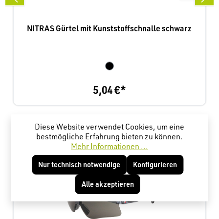
NITRAS Gürtel mit Kunststoffschnalle schwarz
5,04 €*
Produktgalerie überspringen
Kunden haben sich ebenfalls angesehen
Diese Website verwendet Cookies, um eine
bestmögliche Erfahrung bieten zu können.
Mehr Informationen ...
Nur technisch notwendige
Konfigurieren
Alle akzeptieren