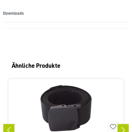
Downloads
Produktgalerie überspringen
Ähnliche Produkte