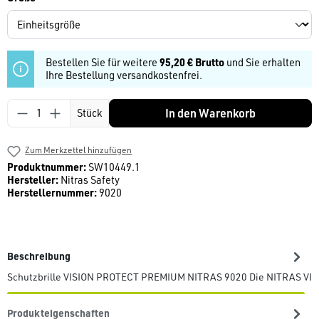
Bestellen Sie für weitere
95,20 € Brutto
und Sie erhalten
Ihre Bestellung versandkostenfrei.
Produkt Anzahl: Gib den gewünschten Wert ein
In den Warenkorb
Stück
Zum Merkzettel hinzufügen
Produktnummer:
SW10449.1
Hersteller:
Nitras Safety
Herstellernummer:
9020
Beschreibung
Schutzbrille VISION PROTECT PREMIUM NITRAS 9020 Die NITRAS VI
Produkteigenschaften