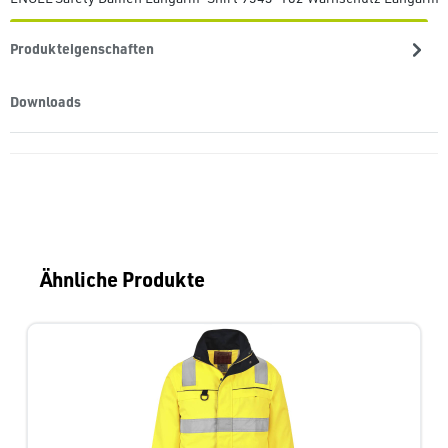
Produkteigenschaften
Downloads
Produktgalerie überspringen
Ähnliche Produkte