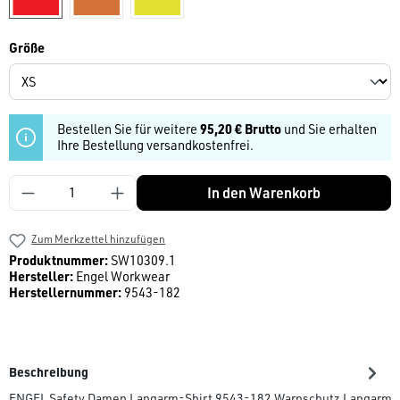
auswählen
Größe
Bestellen Sie für weitere
95,20 € Brutto
und Sie erhalten
Ihre Bestellung versandkostenfrei.
Produkt Anzahl: Gib den gewünschten Wert ein
In den Warenkorb
Zum Merkzettel hinzufügen
Produktnummer:
SW10309.1
Hersteller:
Engel Workwear
Herstellernummer:
9543-182
Beschreibung
ENGEL Safety Damen Langarm-Shirt 9543-182 Warnschutz Langarm