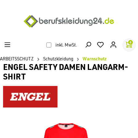
alt springen
0
inkl. MwSt.
ARBEITSSCHUTZ
Schutzkleidung
Warnschutz
ENGEL SAFETY DAMEN LANGARM-
SHIRT
Bildergalerie überspringen