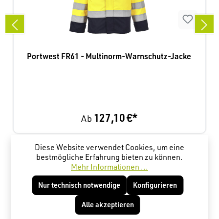
Portwest FR61 - Multinorm-Warnschutz-Jacke
127,10 €*
Ab
Diese Website verwendet Cookies, um eine
Produktgalerie überspringen
Kunden haben sich ebenfalls angesehen
bestmögliche Erfahrung bieten zu können.
Mehr Informationen ...
Nur technisch notwendige
Konfigurieren
Alle akzeptieren