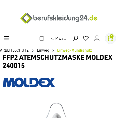
alt springen
0
inkl. MwSt.
ARBEITSSCHUTZ
Einweg
Einweg-Mundschutz
FFP2 ATEMSCHUTZMASKE MOLDEX
240015
Bildergalerie überspringen