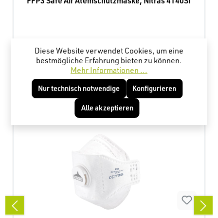
FFP3 Safe Air Atemschutzmaske, Nitras 4140SI
Diese Website verwendet Cookies, um eine
1,16 €*
bestmögliche Erfahrung bieten zu können.
Mehr Informationen ...
Nur technisch notwendige
Konfigurieren
Produktgalerie überspringen
Kunden haben sich ebenfalls angesehen
Alle akzeptieren