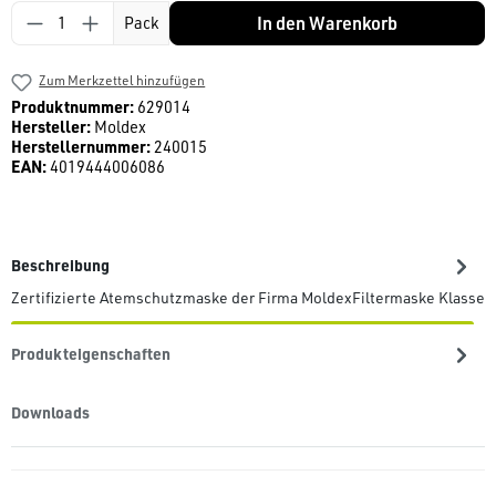
Produkt Anzahl: Gib den gewünschten Wert ein
In den Warenkorb
Pack
Zum Merkzettel hinzufügen
Produktnummer:
629014
Hersteller:
Moldex
Herstellernummer:
240015
EAN:
4019444006086
Beschreibung
Zertifizierte Atemschutzmaske der Firma MoldexFiltermaske Klas
Produkteigenschaften
Downloads