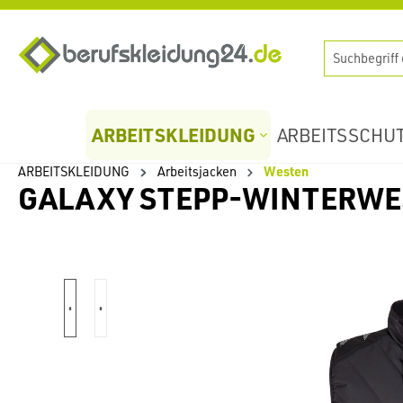
springen
Zur Hauptnavigation springen
ARBEITSKLEIDUNG
ARBEITSSCHU
ARBEITSKLEIDUNG
Arbeitsjacken
Westen
GALAXY STEPP-WINTERWE
Bildergalerie überspringen