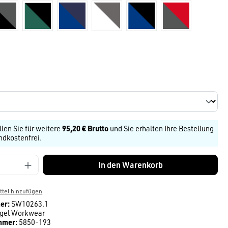
/schwarz
schwarz/anthrazit
grün/schwarz
königsblau/dunkelblau
weiß/grau
königsblau/schwarz
anthrazit/rot
schwarz
len
llen Sie für weitere
95,20 € Brutto
und Sie erhalten Ihre Bestellung
ndkostenfrei.
Anzahl: Gib den gewünschten Wert ein ode
In den Warenkorb
tel hinzufügen
er:
SW10263.1
gel Workwear
mmer:
5850-193