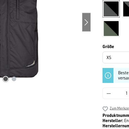
anthrazit
olivgrün/
auswäh
Größe
Beste
versa
Produkt 
Zum Merkzet
Produktnumm
Hersteller:
En
Herstellernu