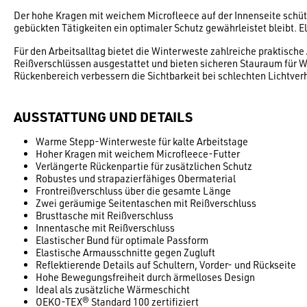
Der hohe Kragen mit weichem Microfleece auf der Innenseite schütz
gebückten Tätigkeiten ein optimaler Schutz gewährleistet bleibt. 
Für den Arbeitsalltag bietet die Winterweste zahlreiche praktisc
Reißverschlüssen ausgestattet und bieten sicheren Stauraum für W
Rückenbereich verbessern die Sichtbarkeit bei schlechten Lichtverh
AUSSTATTUNG UND DETAILS
Warme Stepp-Winterweste für kalte Arbeitstage
Hoher Kragen mit weichem Microfleece-Futter
Verlängerte Rückenpartie für zusätzlichen Schutz
Robustes und strapazierfähiges Obermaterial
Frontreißverschluss über die gesamte Länge
Zwei geräumige Seitentaschen mit Reißverschluss
Brusttasche mit Reißverschluss
Innentasche mit Reißverschluss
Elastischer Bund für optimale Passform
Elastische Armausschnitte gegen Zugluft
Reflektierende Details auf Schultern, Vorder- und Rückseite
Hohe Bewegungsfreiheit durch ärmelloses Design
Ideal als zusätzliche Wärmeschicht
OEKO-TEX® Standard 100 zertifiziert