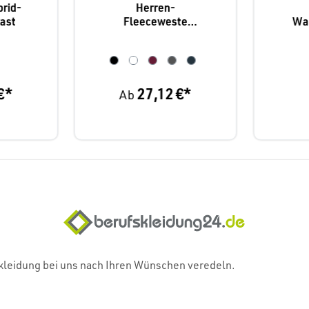
brid-
Herren-
ast
Fleeceweste
Wa
Leiber 12/1398
€*
27,12 €*
Ab
skleidung bei uns nach Ihren Wünschen veredeln.