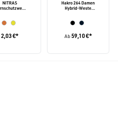
NITRAS
Hakro 264 Damen
rnschutzwest
Hybrid-Weste
e
Contrast
2,03 €*
59,10 €*
Ab