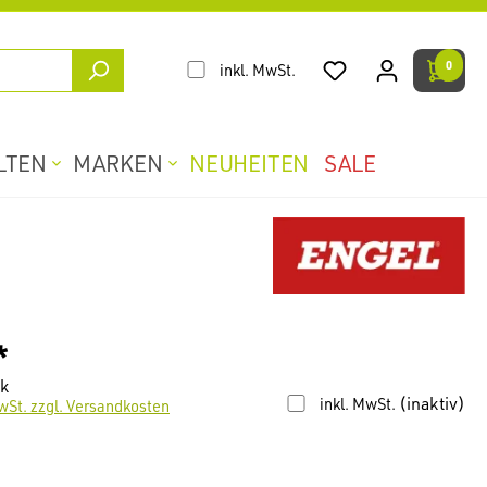
0
inkl. MwSt.
LTEN
MARKEN
NEUHEITEN
SALE
*
ck
(inaktiv)
inkl. MwSt.
wSt. zzgl. Versandkosten
len