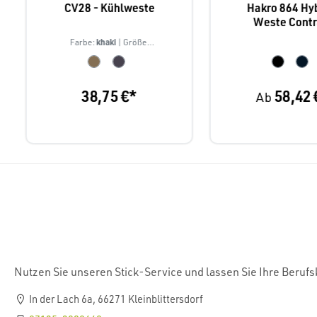
CV28 - Kühlweste
Hakro 864 Hy
Weste Contr
khaki
Farbe:
| Größe:
S/M
38,75 €*
58,42 
Ab
Nutzen Sie unseren Stick-Service und lassen Sie Ihre Beruf
In der Lach 6a, 66271 Kleinblittersdorf