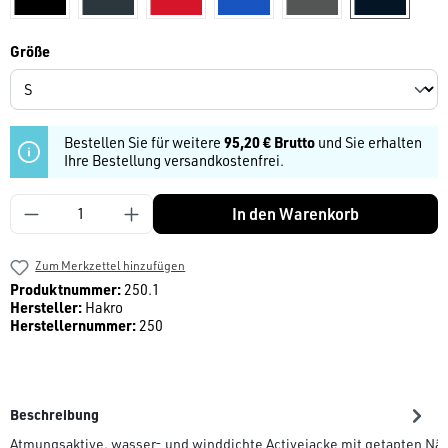
auswählen
Größe
Bestellen Sie für weitere
95,20 € Brutto
und Sie erhalten
Ihre Bestellung versandkostenfrei.
Produkt Anzahl: Gib den gewünschten Wert ein
In den Warenkorb
Zum Merkzettel hinzufügen
Produktnummer:
250.1
Hersteller:
Hakro
Herstellernummer:
250
Beschreibung
Atmungsaktive, wasser- und winddichte Activejacke mit getapten Nä