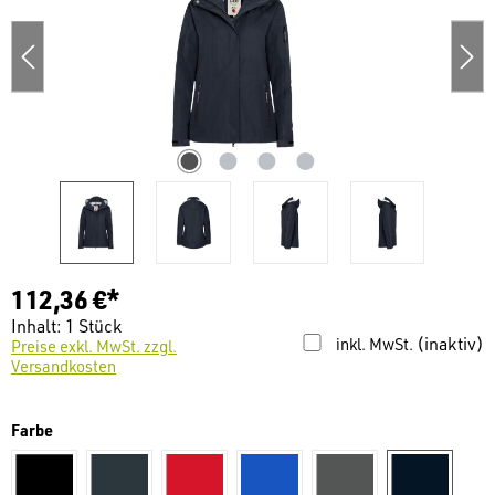
112,36 €*
Inhalt:
1 Stück
(inaktiv)
inkl. MwSt.
Preise exkl. MwSt. zzgl.
Versandkosten
auswählen
Farbe
schwarz
dunkelgrau
Rot
royalblau
anthrazit
tinte