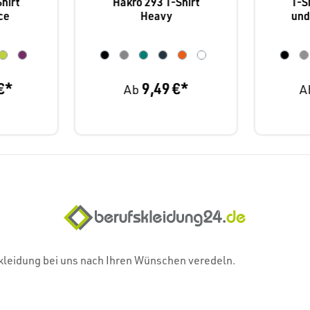
hirt
Hakro 293 T-Shirt
T-S
ce
Heavy
und
€*
9,49 €*
Ab
A
skleidung bei uns nach Ihren Wünschen veredeln.