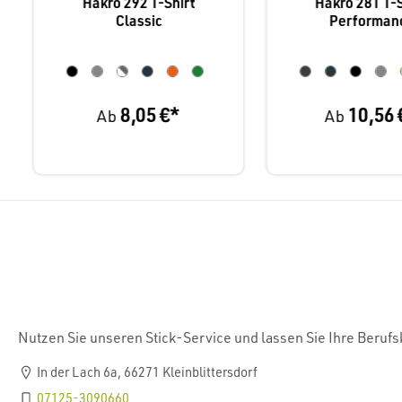
Hakro 292 T-Shirt
Hakro 281 T-S
Classic
Performan
8,05 €*
10,56 
Ab
Ab
Nutzen Sie unseren Stick-Service und lassen Sie Ihre Beruf
In der Lach 6a, 66271 Kleinblittersdorf
07125-3090660