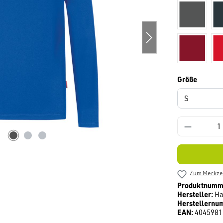
anthrazit
weinrot
auswäh
Größe
Zum Merkzet
Produktnumm
Hersteller:
Ha
Herstellernu
EAN:
4045981