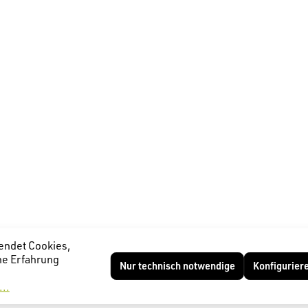
endet Cookies,
he Erfahrung
Nur technisch notwendige
Konfigurier
..