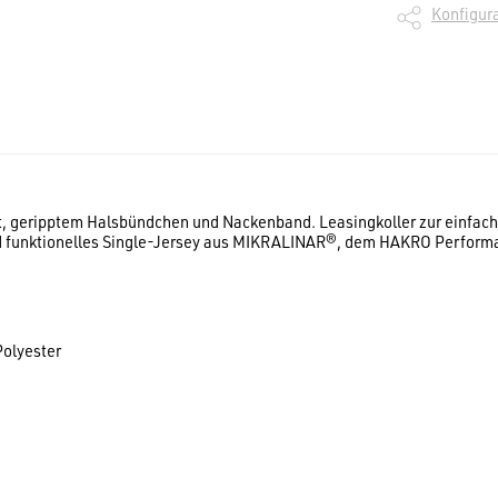
Konfigura
t, geripptem Halsbündchen und Nackenband. Leasingkoller zur einfac
d funktionelles Single-Jersey aus MIKRALINAR®, dem HAKRO Performa
olyester