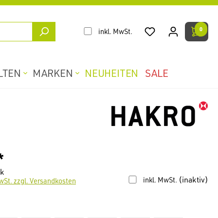
0
inkl. MwSt.
LTEN
MARKEN
NEUHEITEN
SALE
*
ck
(inaktiv)
inkl. MwSt.
wSt. zzgl. Versandkosten
len