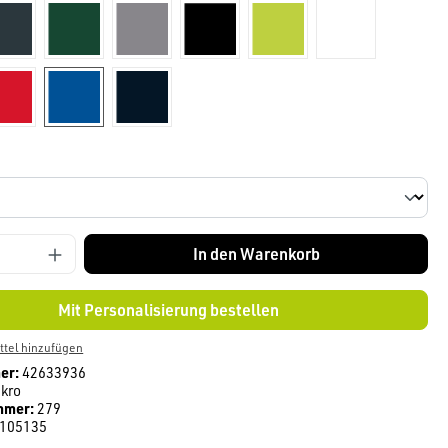
dunkelgrau
tanne
titan
schwarz
kiwi
weiß
Rot
royal
tinte
len
In den Warenkorb
Mit Personalisierung bestellen
tel hinzufügen
er:
42633936
kro
mmer:
279
105135