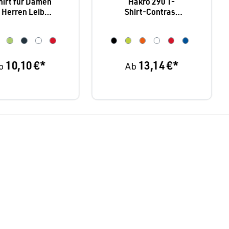
hirt für Damen
Hakro 290 T-
 Herren Leiber
Shirt-Contrast
08/2447
Performance
10,10 €*
13,14 €*
b
Ab