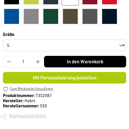
royal
titan
tanne
olive
anthrazit
tinte
auswählen
Größe
In den Warenkorb
Mit Personalisierung bestellen
Zum Merkzettel hinzufügen
Produktnummer:
T352087
Hersteller:
Hakro
Herstellernummer:
550
Konfiguration teilen