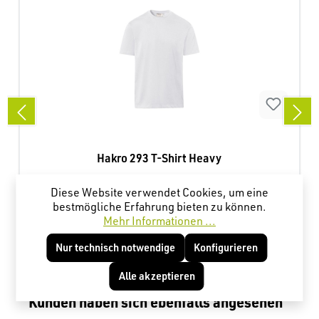
Hakro 293 T-Shirt Heavy
Diese Website verwendet Cookies, um eine
weiß
S
Farbe:
| Größe:
bestmögliche Erfahrung bieten zu können.
Mehr Informationen ...
9,49 €*
Nur technisch notwendige
Konfigurieren
Alle akzeptieren
Produktgalerie überspringen
Kunden haben sich ebenfalls angesehen