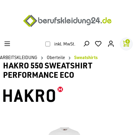
alt springen
0
inkl. MwSt.
ARBEITSKLEIDUNG
Oberteile
Sweatshirts
HAKRO 550 SWEATSHIRT
PERFORMANCE ECO
Bildergalerie überspringen