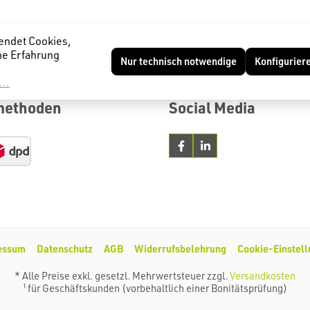
endet Cookies,
he Erfahrung
Nur technisch notwendige
Konfigurier
..
methoden
Social Media
essum
Datenschutz
AGB
Widerrufsbelehrung
Cookie-Einstel
* Alle Preise exkl. gesetzl. Mehrwertsteuer zzgl.
Versandkosten
¹ für Geschäftskunden (vorbehaltlich einer Bonitätsprüfung)