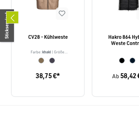
Stickservice!
CV28 - Kühlweste
Hakro 864 Hy
Weste Contr
khaki
Farbe:
| Größe:
S/M
38,75 €*
58,42 
Ab