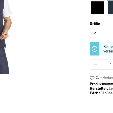
schwarz
auswäh
Größe
Beste
versa
Produkt 
Zum Merkzet
Produktnumm
Hersteller:
Le
EAN:
4016364