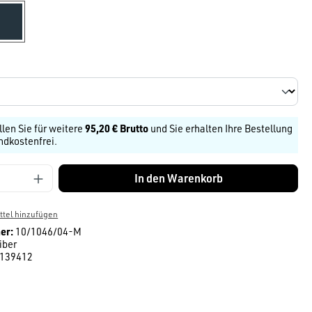
marine
len
llen Sie für weitere
95,20 € Brutto
und Sie erhalten Ihre Bestellung
ndkostenfrei.
Anzahl: Gib den gewünschten Wert ein ode
In den Warenkorb
tel hinzufügen
er:
10/1046/04-M
iber
139412