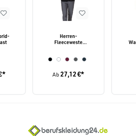
brid-
Herren-
ast
Fleeceweste
Wa
Leiber 12/1398
€*
27,12 €*
Ab