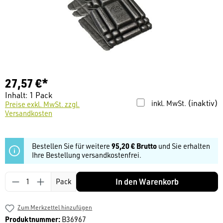
27,57 €*
Inhalt:
1 Pack
(inaktiv)
inkl. MwSt.
Preise exkl. MwSt. zzgl.
Versandkosten
Bestellen Sie für weitere
95,20 € Brutto
und Sie erhalten
Ihre Bestellung versandkostenfrei.
Produkt Anzahl: Gib den gewünschten Wert ein
In den Warenkorb
Pack
Zum Merkzettel hinzufügen
Produktnummer:
B36967