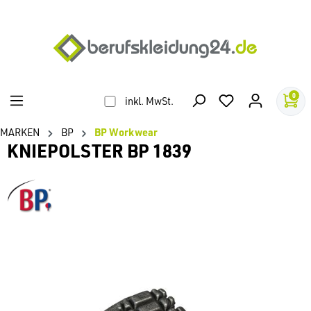
alt springen
0
inkl. MwSt.
MARKEN
BP
BP Workwear
KNIEPOLSTER BP 1839
Bildergalerie überspringen