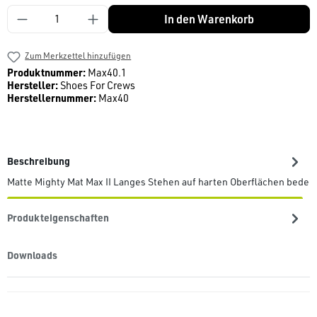
Produkt Anzahl: Gib den gewünschten Wert ein
In den Warenkorb
Zum Merkzettel hinzufügen
Produktnummer:
Max40.1
Hersteller:
Shoes For Crews
Herstellernummer:
Max40
Beschreibung
Matte Mighty Mat Max II Langes Stehen auf harten Oberflächen bedeu
Produkteigenschaften
Downloads