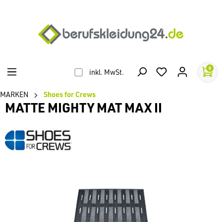
alt springen
0
inkl. MwSt.
MARKEN
Shoes for Crews
MATTE MIGHTY MAT MAX II
Bildergalerie überspringen