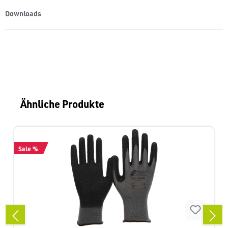
Downloads
Produktgalerie überspringen
Ähnliche Produkte