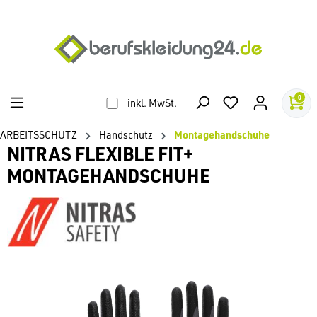
alt springen
0
inkl. MwSt.
ARBEITSSCHUTZ
Handschutz
Montagehandschuhe
NITRAS FLEXIBLE FIT+
MONTAGEHANDSCHUHE
Bildergalerie überspringen