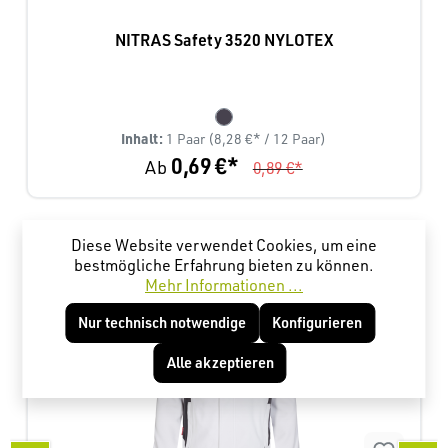
NITRAS Safety 3520 NYLOTEX
Inhalt:
1 Paar
(8,28 €* / 12 Paar)
0,69 €*
Ab
0,89 €*
Produktgalerie überspringen
Kunden haben sich ebenfalls angesehen
Diese Website verwendet Cookies, um eine
bestmögliche Erfahrung bieten zu können.
Mehr Informationen ...
Nur technisch notwendige
Konfigurieren
Alle akzeptieren