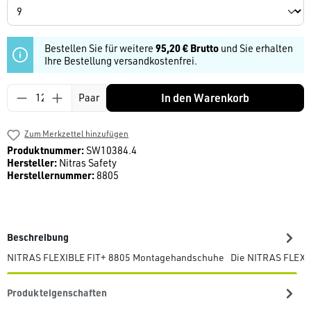
Bestellen Sie für weitere
95,20 € Brutto
und Sie erhalten
Ihre Bestellung versandkostenfrei.
Produkt Anzahl: Gib den gewünschten Wert ein
In den Warenkorb
Paar
Zum Merkzettel hinzufügen
Produktnummer:
SW10384.4
Hersteller:
Nitras Safety
Herstellernummer:
8805
Beschreibung
NITRAS FLEXIBLE FIT+ 8805 Montagehandschuhe Die NITRAS FLEXIB
Produkteigenschaften