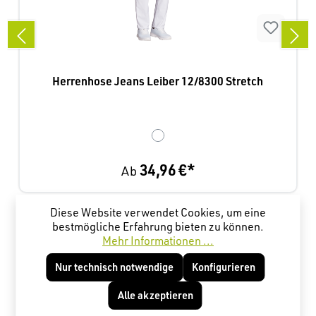
Herrenhose Jeans Leiber 12/8300 Stretch
34,96 €*
Ab
Diese Website verwendet Cookies, um eine
Produktgalerie überspringen
Kunden haben sich ebenfalls angesehen
bestmögliche Erfahrung bieten zu können.
Mehr Informationen ...
Nur technisch notwendige
Konfigurieren
Alle akzeptieren