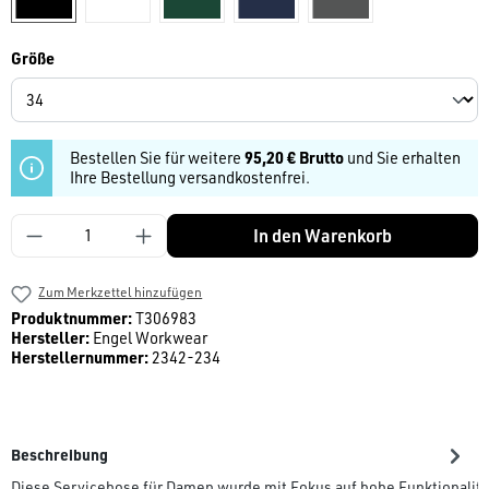
auswählen
Größe
Bestellen Sie für weitere
95,20 € Brutto
und Sie erhalten
Ihre Bestellung versandkostenfrei.
Produkt Anzahl: Gib den gewünschten Wert ein
In den Warenkorb
Zum Merkzettel hinzufügen
Produktnummer:
T306983
Hersteller:
Engel Workwear
Herstellernummer:
2342-234
Beschreibung
Diese Servicehose für Damen wurde mit Fokus auf hohe Funktionalit