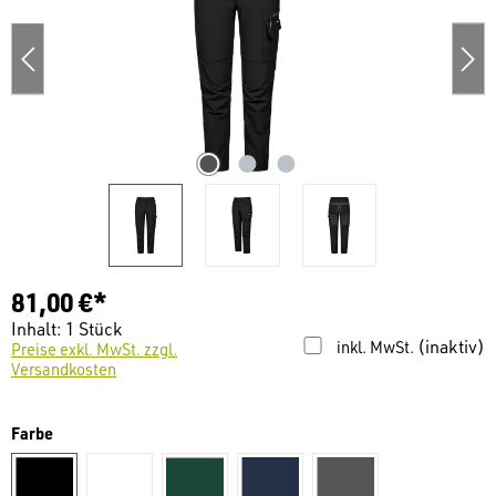
81,00 €*
Inhalt:
1 Stück
(inaktiv)
inkl. MwSt.
Preise exkl. MwSt. zzgl.
Versandkosten
auswählen
Farbe
schwarz
weiß
dunkelgrün
dunkelblau
anthrazit