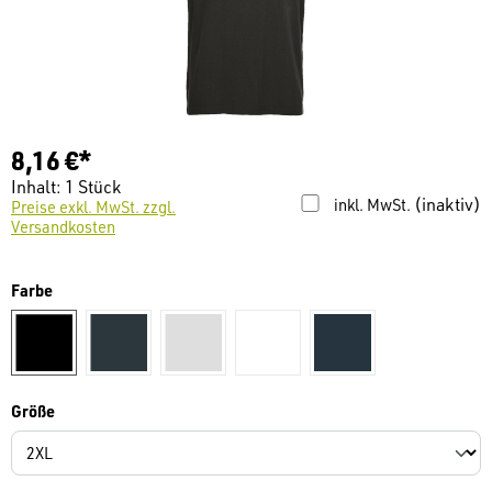
8,16 €*
Inhalt:
1 Stück
(inaktiv)
inkl. MwSt.
Preise exkl. MwSt. zzgl.
Versandkosten
auswählen
Farbe
schwarz
dunkelgrau
hellgrau
weiß
marine
auswählen
Größe