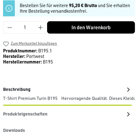
Bestellen Sie für weitere
95,20 € Brutto
und Sie erhalten
Ihre Bestellung versandkostenfrei.
Produkt Anzahl: Gib den gewünschten Wert ein
In den Warenkorb
Zum Merkzettel hinzufügen
Produktnummer:
B195.1
Hersteller:
Portwest
Herstellernummer:
B195
Beschreibung
T-Shirt Premium Turin B195 Hervorragende Qualität. Dieses Kleidung
Produkteigenschaften
Downloads