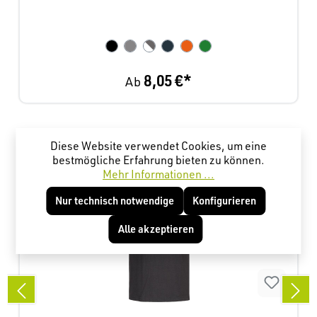
8,05 €*
Ab
Produktgalerie überspringen
Kunden haben sich ebenfalls angesehen
Diese Website verwendet Cookies, um eine
bestmögliche Erfahrung bieten zu können.
Mehr Informationen ...
Nur technisch notwendige
Konfigurieren
Alle akzeptieren