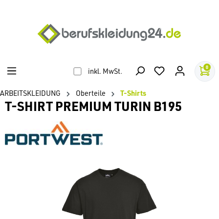
alt springen
0
inkl. MwSt.
ARBEITSKLEIDUNG
Oberteile
T-Shirts
T-SHIRT PREMIUM TURIN B195
Bildergalerie überspringen