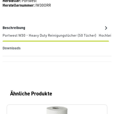
Hersteller:
Portwest
Herstellernummer:
IW30ORR
Beschreibung
Portwest W30 - Heavy Duty Reinigungstücher (50 Tücher) Hochleis
Downloads
Produktgalerie überspringen
Ähnliche Produkte