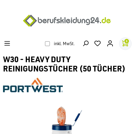
alt springen
0
inkl. MwSt.
W30 - HEAVY DUTY
REINIGUNGSTÜCHER (50 TÜCHER)
Bildergalerie überspringen