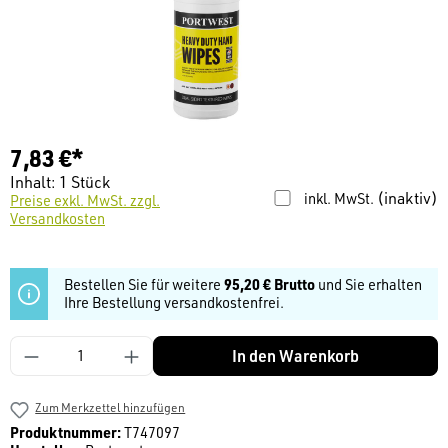
7,83 €*
Inhalt:
1 Stück
(inaktiv)
inkl. MwSt.
Preise exkl. MwSt. zzgl.
Versandkosten
Bestellen Sie für weitere
95,20 € Brutto
und Sie erhalten
Ihre Bestellung versandkostenfrei.
Produkt Anzahl: Gib den gewünschten Wert ein
In den Warenkorb
Zum Merkzettel hinzufügen
Produktnummer:
T747097