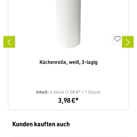
Küchenrolle, weiß, 3-lagig
Inhalt:
4 Stück
(1,00 €* / 1 Stück)
3,98 €*
Produktgalerie überspringen
Kunden kauften auch