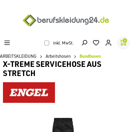
alt springen
0
inkl. MwSt.
ARBEITSKLEIDUNG
Arbeitshosen
Bundhosen
X-TREME SERVICEHOSE AUS
STRETCH
Bildergalerie überspringen