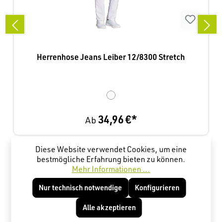
Herrenhose Jeans Leiber 12/8300 Stretch
34,96 €*
Ab
Diese Website verwendet Cookies, um eine
Produktgalerie überspringen
Kunden haben sich ebenfalls angesehen
bestmögliche Erfahrung bieten zu können.
Mehr Informationen ...
Nur technisch notwendige
Konfigurieren
Alle akzeptieren