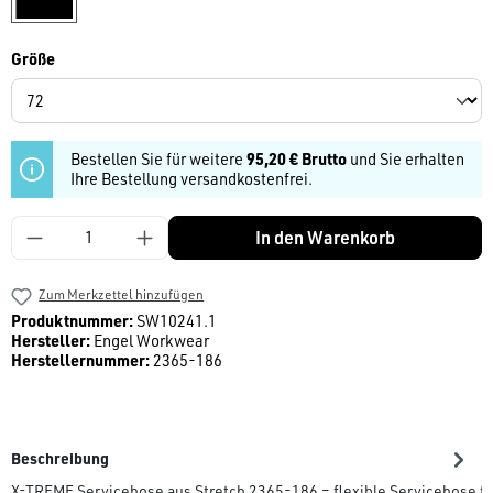
auswählen
Größe
Bestellen Sie für weitere
95,20 € Brutto
und Sie erhalten
Ihre Bestellung versandkostenfrei.
Produkt Anzahl: Gib den gewünschten Wert ein
In den Warenkorb
Zum Merkzettel hinzufügen
Produktnummer:
SW10241.1
Hersteller:
Engel Workwear
Herstellernummer:
2365-186
Beschreibung
X-TREME Servicehose aus Stretch 2365-186 – flexible Servicehose 