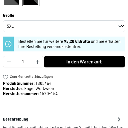
auswählen
Größe
Bestellen Sie für weitere
95,20 € Brutto
und Sie erhalten
Ihre Bestellung versandkostenfrei.
Produkt Anzahl: Gib den gewünschten Wert ein
In den Warenkorb
Zum Merkzettel hinzufügen
Produktnummer:
T305464
Hersteller:
Engel Workwear
Herstellernummer:
1520-154
Beschreibung
Funktionelle zweifarbige Jacke mit einem Schnitt, bei dem Wert auf