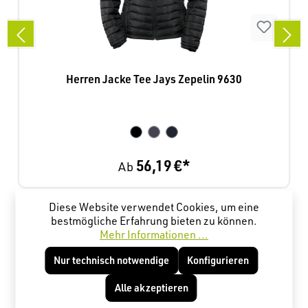
Herren Jacke Tee Jays Zepelin 9630
56,19 €*
Ab
Diese Website verwendet Cookies, um eine
Produktgalerie überspringen
Kunden haben sich ebenfalls angesehen
bestmögliche Erfahrung bieten zu können.
Mehr Informationen ...
Nur technisch notwendige
Konfigurieren
NEU
Alle akzeptieren