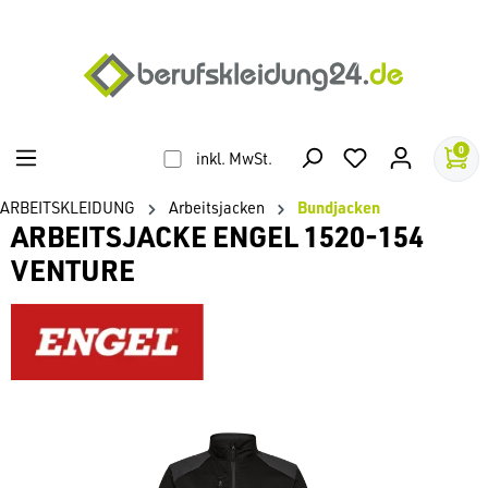
alt springen
0
inkl. MwSt.
ARBEITSKLEIDUNG
Arbeitsjacken
Bundjacken
ARBEITSJACKE ENGEL 1520-154
VENTURE
Bildergalerie überspringen