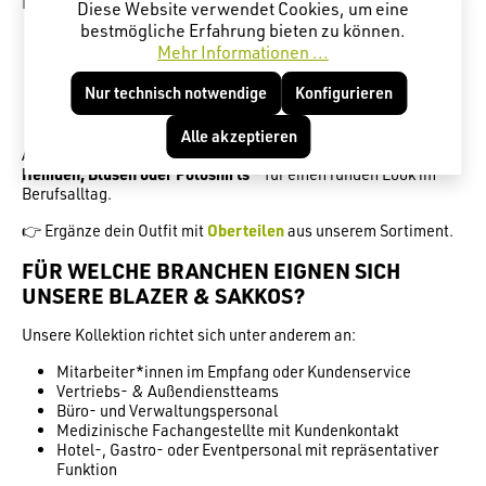
EINHEITLICHEN LOOK
Diese Website verwendet Cookies, um eine
bestmögliche Erfahrung bieten zu können.
Damen-Blazer:
Figurnah geschnitten, modern & elegant
Mehr Informationen ...
Herren-Sakkos:
Klassisch oder modern interpretiert – für
jedes Einsatzgebiet
Nur technisch notwendige
Konfigurieren
Unisex-Modelle:
Ideal für Teams mit einheitlichem
Erscheinungsbild
Alle akzeptieren
Alle Modelle sind
perfekt kombinierbar mit Businesshosen,
Hemden, Blusen oder Poloshirts
– für einen runden Look im
Berufsalltag.
👉 Ergänze dein Outfit mit
Oberteilen
aus unserem Sortiment.
FÜR WELCHE BRANCHEN EIGNEN SICH
UNSERE BLAZER & SAKKOS?
Unsere Kollektion richtet sich unter anderem an:
Mitarbeiter*innen im Empfang oder Kundenservice
Vertriebs- & Außendienstteams
Büro- und Verwaltungspersonal
Medizinische Fachangestellte mit Kundenkontakt
Hotel-, Gastro- oder Eventpersonal mit repräsentativer
Funktion