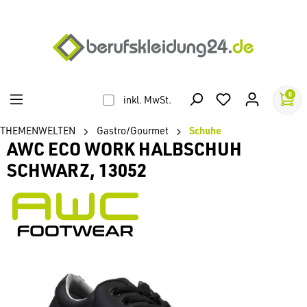
alt springen
0
inkl. MwSt.
THEMENWELTEN
Gastro/Gourmet
Schuhe
AWC ECO WORK HALBSCHUH
SCHWARZ, 13052
Bildergalerie überspringen