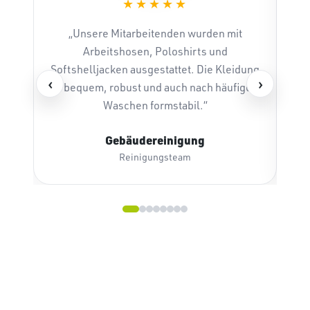
★★★★★
„Unsere Mitarbeitenden wurden mit
„
Arbeitshosen, Poloshirts und
t
Softshelljacken ausgestattet. Die Kleidung
di
‹
›
ist bequem, robust und auch nach häufigem
Waschen formstabil.“
Gebäudereinigung
Reinigungsteam