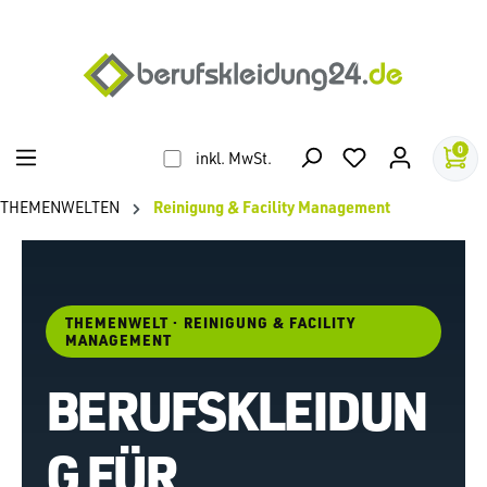
alt springen
0
inkl. MwSt.
THEMENWELTEN
Reinigung & Facility Management
THEMENWELT · REINIGUNG & FACILITY
MANAGEMENT
BERUFSKLEIDUN
G FÜR