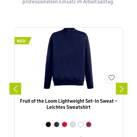
professionellen Einsatz im Arbeitsalltag.
Produktgalerie überspringen
NEU
N
Fruit of the Loom Lightweight Set-In Sweat –
Leichtes Sweatshirt