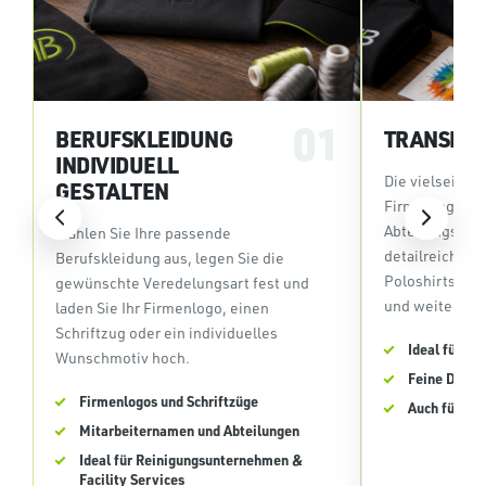
01
BERUFSKLEIDUNG
TRANSFE
INDIVIDUELL
Die vielseitige
GESTALTEN
Firmenlogos,
Abteilungsken
Wählen Sie Ihre passende
detailreiche Mo
Berufskleidung aus, legen Sie die
Poloshirts, Sw
gewünschte Veredelungsart fest und
und weiterer B
laden Sie Ihr Firmenlogo, einen
Schriftzug oder ein individuelles
Ideal für m
Wunschmotiv hoch.
Feine Detail
Firmenlogos und Schriftzüge
Auch für kle
Mitarbeiternamen und Abteilungen
Ideal für Reinigungsunternehmen &
Facility Services