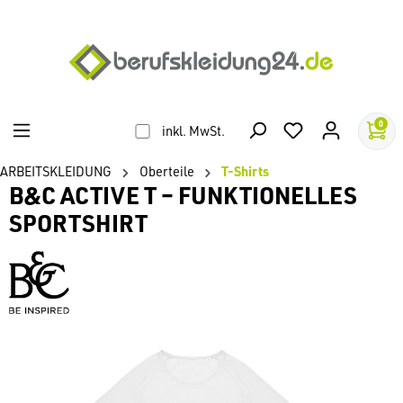
alt springen
0
inkl. MwSt.
ARBEITSKLEIDUNG
Oberteile
T-Shirts
B&C ACTIVE T – FUNKTIONELLES
SPORTSHIRT
Bildergalerie überspringen