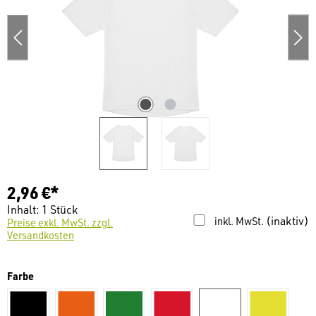
2,96 €*
Inhalt:
1 Stück
(inaktiv)
inkl. MwSt.
Preise exkl. MwSt. zzgl.
Versandkosten
auswählen
Farbe
schwarz
orange
grün
Rot
weiß
gelb