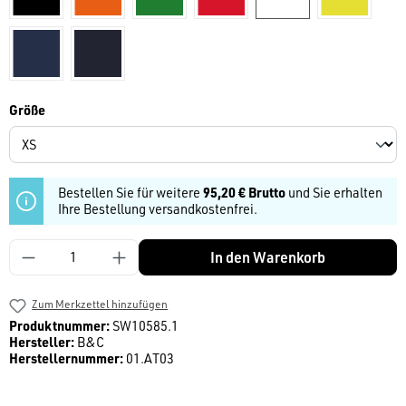
dunkelblau
navy
auswählen
Größe
Bestellen Sie für weitere
95,20 € Brutto
und Sie erhalten
Ihre Bestellung versandkostenfrei.
Produkt Anzahl: Gib den gewünschten Wert ein
In den Warenkorb
Zum Merkzettel hinzufügen
Produktnummer:
SW10585.1
Hersteller:
B&C
Herstellernummer:
01.AT03