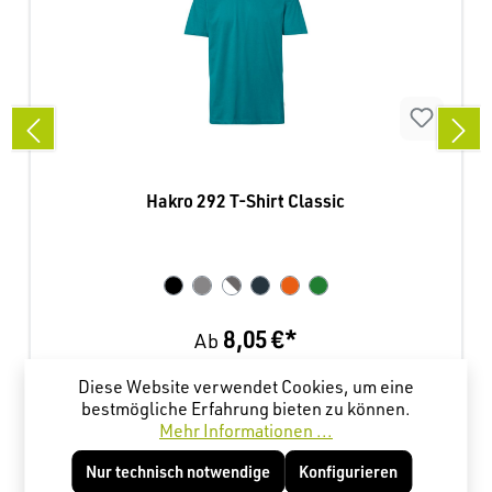
Hakro 292 T-Shirt Classic
8,05 €*
Ab
Diese Website verwendet Cookies, um eine
bestmögliche Erfahrung bieten zu können.
Produktgalerie überspringen
Kunden haben sich ebenfalls angesehen
Mehr Informationen ...
Nur technisch notwendige
Konfigurieren