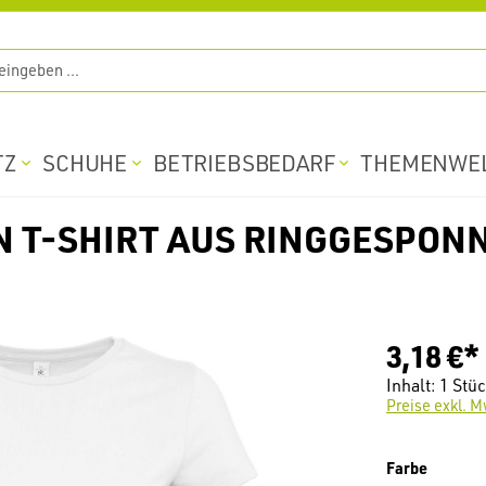
TZ
SCHUHE
BETRIEBSBEDARF
THEMENWE
N T-SHIRT AUS RINGGESPO
3,18 €*
Inhalt:
1 Stü
Preise exkl. M
auswäh
Farbe