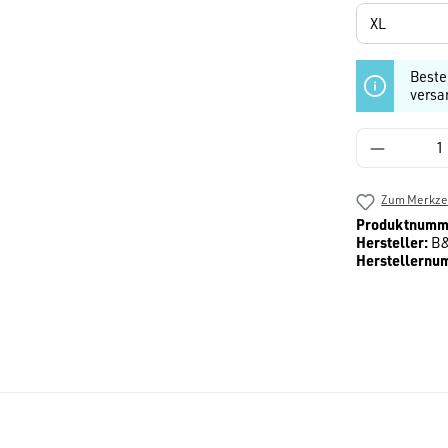
Beste
versa
Produkt 
Zum Merkzet
Produktnumm
Hersteller:
B
Herstellernu