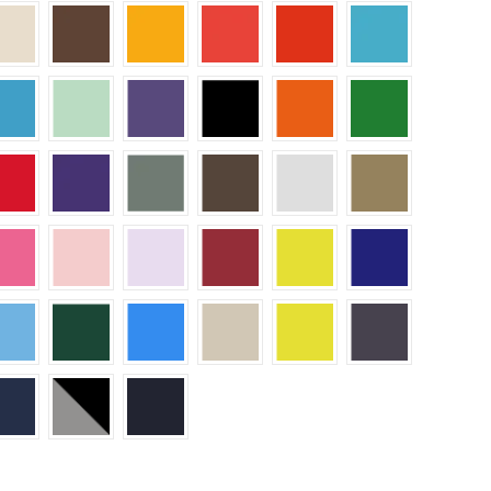
naturfarben
hellbraun
Aprikose
orange/rot
Feuerrot
poolblau
Blau
mint
lila
schwarz
orange
grün
au
Rot
dunkellila
hellgrün
braun
hellgrau
sand
pink
rosa
helllila
bordeaux / burgundy
gelb
königsblau
u
hellblau
dunkelgrün
caribic-blau
gold
warngelb
grau
u / navy
dunkelblau
mittelgrau/schwarz
navy
len