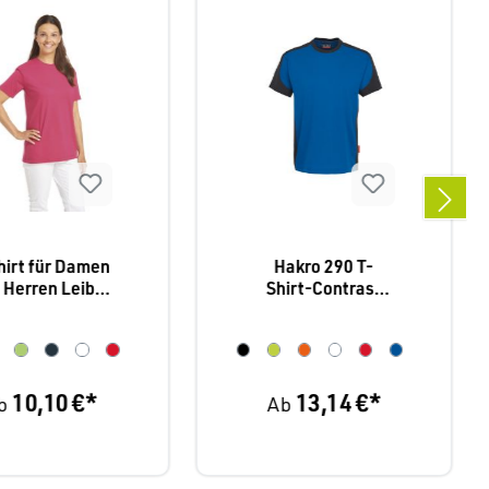
hirt für Damen
Hakro 290 T-
 Herren Leiber
Shirt-Contrast
08/2447
Performance
10,10 €*
13,14 €*
b
Ab