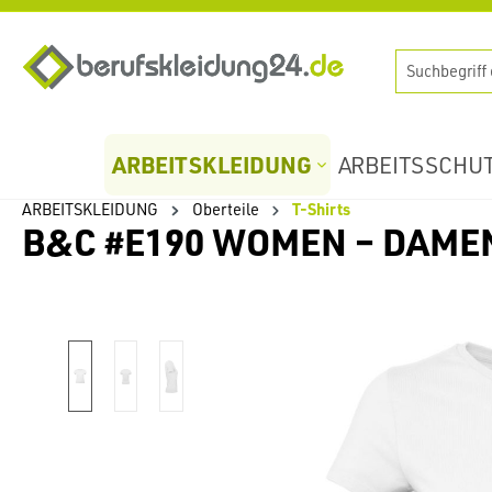
springen
Zur Hauptnavigation springen
ARBEITSKLEIDUNG
ARBEITSSCHU
ARBEITSKLEIDUNG
Oberteile
T-Shirts
B&C #E190 WOMEN – DAME
Bildergalerie überspringen