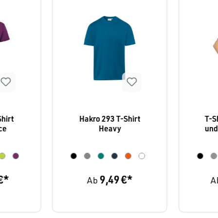
hirt
Hakro 293 T-Shirt
T-S
ce
Heavy
und
€*
9,49 €*
Ab
A