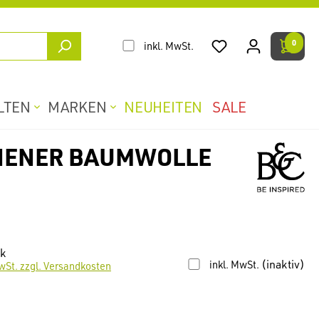
0
inkl. MwSt.
LTEN
MARKEN
NEUHEITEN
SALE
NNENER BAUMWOLLE
ck
(inaktiv)
inkl. MwSt.
wSt. zzgl. Versandkosten
len