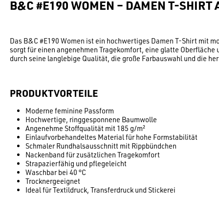
B&C #E190 WOMEN – DAMEN T-SHIRT
Das B&C #E190 Women ist ein hochwertiges Damen T-Shirt mit mod
sorgt für einen angenehmen Tragekomfort, eine glatte Oberfläche u
durch seine langlebige Qualität, die große Farbauswahl und die her
PRODUKTVORTEILE
Moderne feminine Passform
Hochwertige, ringgesponnene Baumwolle
Angenehme Stoffqualität mit 185 g/m²
Einlaufvorbehandeltes Material für hohe Formstabilität
Schmaler Rundhalsausschnitt mit Rippbündchen
Nackenband für zusätzlichen Tragekomfort
Strapazierfähig und pflegeleicht
Waschbar bei 40 °C
Trocknergeeignet
Ideal für Textildruck, Transferdruck und Stickerei