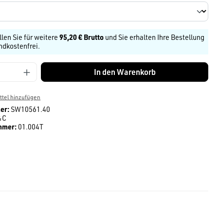
llen Sie für weitere
95,20 € Brutto
und Sie erhalten Ihre Bestellung
ndkostenfrei.
Anzahl: Gib den gewünschten Wert ein ode
In den Warenkorb
tel hinzufügen
er:
SW10561.40
&C
mmer:
01.004T