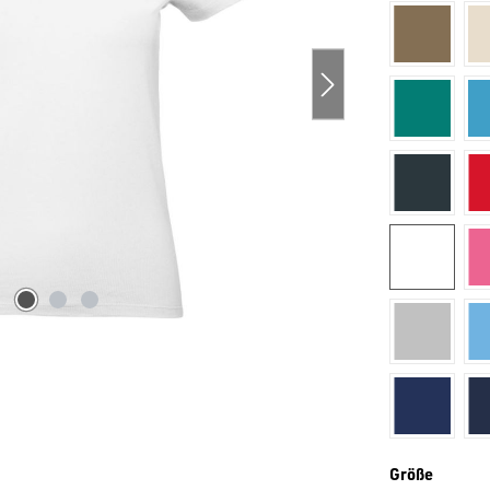
khaki
petrol
dunkelgr
weiß
mittelgra
marinebla
auswäh
Größe