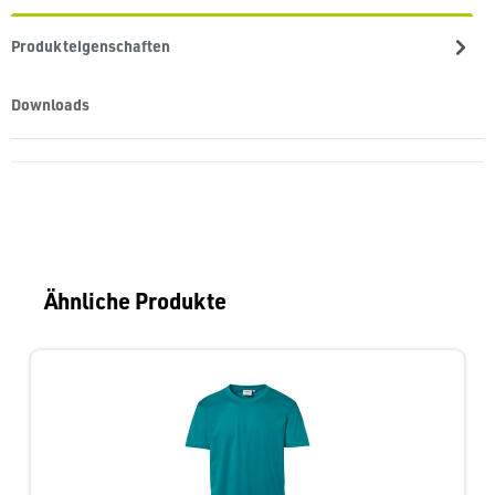
Produkteigenschaften
Downloads
Produktgalerie überspringen
Ähnliche Produkte