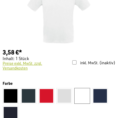
3,58 €*
Inhalt:
1 Stück
(inaktiv)
inkl. MwSt.
Preise exkl. MwSt. zzgl.
Versandkosten
auswählen
Farbe
schwarz
dunkelgrau
Rot
hellgrau
weiß
dunkelbla
navy