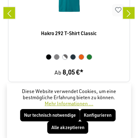
Hakro 292 T-Shirt Classic
8,05 €*
Ab
Diese Website verwendet Cookies, um eine
Produktgalerie überspringen
Kunden haben sich ebenfalls angesehen
bestmögliche Erfahrung bieten zu können.
Mehr Informationen ...
Nur technisch notwendige
Konfigurieren
Alle akzeptieren