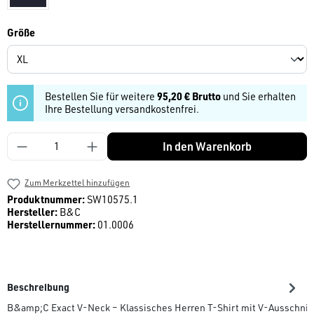
auswählen
Größe
Bestellen Sie für weitere
95,20 € Brutto
und Sie erhalten
Ihre Bestellung versandkostenfrei.
Produkt Anzahl: Gib den gewünschten Wert ein
In den Warenkorb
Zum Merkzettel hinzufügen
Produktnummer:
SW10575.1
Hersteller:
B&C
Herstellernummer:
01.0006
Beschreibung
B&amp;C Exact V-Neck – Klassisches Herren T-Shirt mit V-Ausschni