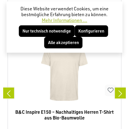
8,05 €*
Ab
Diese Website verwendet Cookies, um eine
bestmögliche Erfahrung bieten zu können.
Mehr Informationen ...
Produktgalerie überspringen
Kunden haben sich ebenfalls angesehen
Nur technisch notwendige
Konfigurieren
Alle akzeptieren
B&C Inspire E150 – Nachhaltiges Herren T-Shirt
aus Bio-Baumwolle