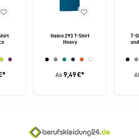
hirt
Hakro 293 T-Shirt
T-S
ce
Heavy
und
€*
9,49 €*
Ab
A