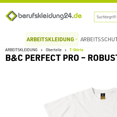
springen
Zur Hauptnavigation springen
ARBEITSKLEIDUNG
ARBEITSSCHU
ARBEITSKLEIDUNG
Oberteile
T-Shirts
B&C PERFECT PRO – ROBU
Bildergalerie überspringen