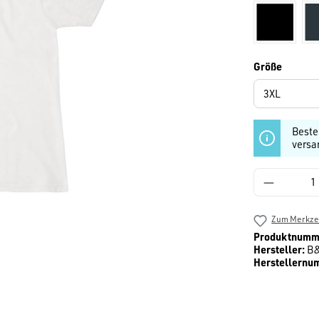
schwarz
auswäh
Größe
Beste
versa
Produkt 
Zum Merkzet
Produktnumm
Hersteller:
B
Herstellernu