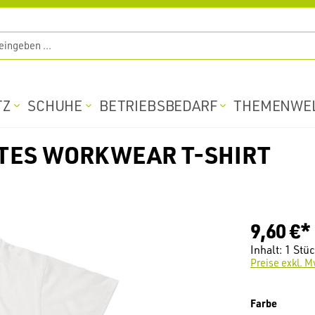
TZ
SCHUHE
BETRIEBSBEDARF
THEMENWE
STES WORKWEAR T-SHIRT
9,60 €*
Inhalt:
1 Stü
Preise exkl. M
auswäh
Farbe