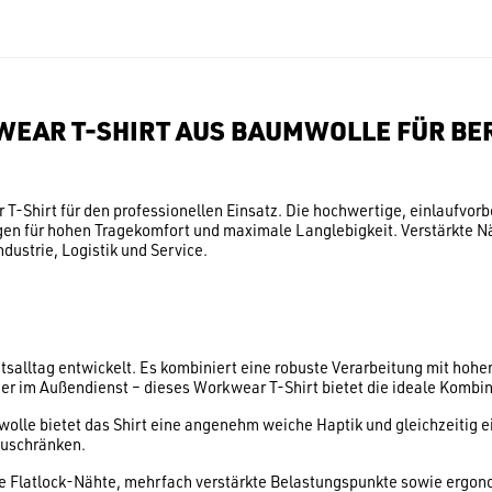
WEAR T-SHIRT AUS BAUMWOLLE FÜR B
 T-Shirt für den professionellen Einsatz. Die hochwertige, einlaufv
en für hohen Tragekomfort und maximale Langlebigkeit. Verstärkte Nä
dustrie, Logistik und Service.
tsalltag entwickelt. Es kombiniert eine robuste Verarbeitung mit hohe
der im Außendienst – dieses Workwear T-Shirt bietet die ideale Kombin
lle bietet das Shirt eine angenehm weiche Haptik und gleichzeitig e
nzuschränken.
te Flatlock-Nähte, mehrfach verstärkte Belastungspunkte sowie ergon