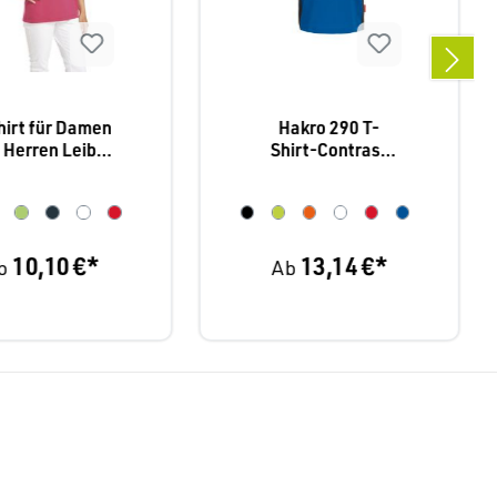
hirt für Damen
Hakro 290 T-
 Herren Leiber
Shirt-Contrast
08/2447
Performance
10,10 €*
13,14 €*
b
Ab