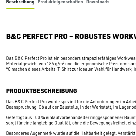
Beschreibung
Produkteigenschaften
Downloads
B&C PERFECT PRO – ROBUSTES WORK
Das B&C Perfect Pro ist ein besonders strapazierfähiges Workwear
Materialgewicht von 185 g/m² und die ergonomische Passform sorg
°C machen dieses Arbeits-T-Shirt zur idealen Wahl für Handwerk, In
PRODUKTBESCHREIBUNG
Das B&C Perfect Pro wurde speziell für die Anforderungen im Arbei
Beanspruchung. Ob auf der Baustelle, in der Werkstatt, im Lager o
Gefertigt aus 100 % einlaufvorbehandelter ringgesponnener Baumwo
sorgt für eine langlebige Qualität, ohne die Bewegungsfreiheit ei
Besonderes Augenmerk wurde auf die Haltbarkeit gelegt. Verstärk