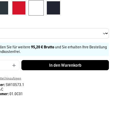
dunkelgrau
Rot
weiß
navy
len
llen Sie für weitere
95,20 € Brutto
und Sie erhalten Ihre Bestellung
ndkostenfrei.
Anzahl: Gib den gewünschten Wert ein ode
In den Warenkorb
tel hinzufügen
er:
SW10573.1
&C
mmer:
01.0C01