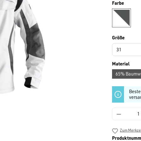
auswäh
Farbe
weiss/ant
auswäh
Größe
ausw
Material
65% Baumwol
Beste
versa
Produkt 
Zum Merkzet
Produktnumm