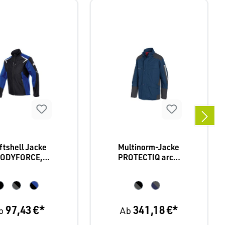
ftshell Jacke
Multinorm-Jacke
ODYFORCE,
PROTECTIQ arc1,
bler 1425, 3
Kübler 1392, mit
rbkombination
Innenfutter, 2
en
Farbkombination
en
97,43 €*
341,18 €*
b
Ab