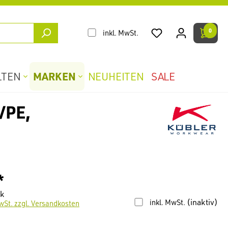
0
inkl. MwSt.
MARKEN
LTEN
NEUHEITEN
SALE
/PE,
*
ck
(inaktiv)
inkl. MwSt.
wSt. zzgl. Versandkosten