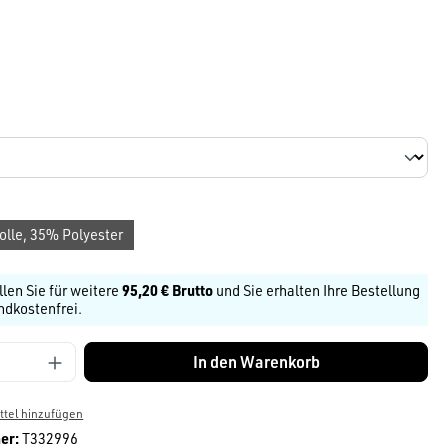
len
hrazit
len
ählen
le, 35% Polyester
llen Sie für weitere
95,20 € Brutto
und Sie erhalten Ihre Bestellung
ndkostenfrei.
Anzahl: Gib den gewünschten Wert ein ode
In den Warenkorb
tel hinzufügen
er:
T332996