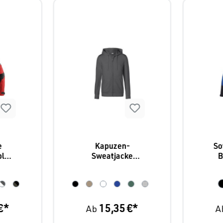
e
Kapuzen-
So
bler
Sweatjacke
B
Kübler 5022,
Kü
, 11
50/50 BW/PE, 9
Fa
tion
Farben
€*
15,35 €*
Ab
A