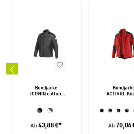
Bundjacke
Bundjack
ICONIQ cotton,
ACTIVIQ, Kü
Kübler 1140,
1250,
Baumwolle, 2
Mischgewebe
Farbkombination
Farbkombina
en
en
43,88 €*
70,06 
Ab
Ab