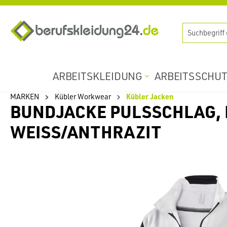
springen
Zur Hauptnavigation springen
ARBEITSKLEIDUNG
ARBEITSSCHU
MARKEN
Kübler Workwear
Kübler Jacken
BUNDJACKE PULSSCHLAG, K
WEISS/ANTHRAZIT
Bildergalerie überspringen