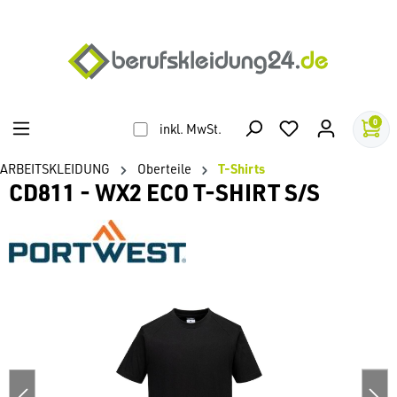
alt springen
0
inkl. MwSt.
ARBEITSKLEIDUNG
Oberteile
T-Shirts
CD811 - WX2 ECO T-SHIRT S/S
Bildergalerie überspringen