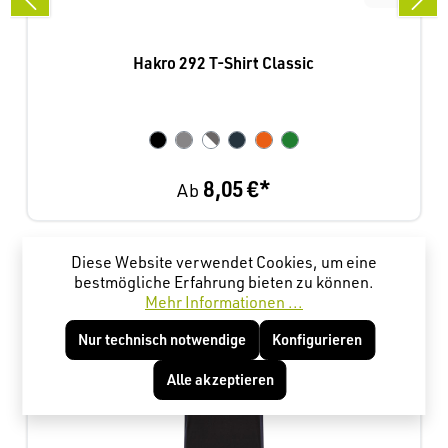
Hakro 292 T-Shirt Classic
8,05 €*
Ab
Produktgalerie überspringen
Diese Website verwendet Cookies, um eine
Kunden haben sich ebenfalls angesehen
bestmögliche Erfahrung bieten zu können.
Mehr Informationen ...
Nur technisch notwendige
Konfigurieren
Alle akzeptieren