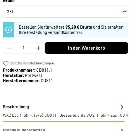
auswählen
Größe
Bestellen Sie für weitere
95,20 € Brutto
und Sie erhalten
Ihre Bestellung versandkostenfrei.
Produkt Anzahl: Gib den gewünschten Wert ein
In den Warenkorb
Zum Merkzettel hinzufügen
Produktnummer:
CD811.1
Hersteller:
Portwest
Herstellernummer:
CD811
Beschreibung
WX2 Eco T-Shirt (S/S) CD811 Dieses leichte WX2-T-Shirt aus 100 % B
Produkteigenschaften