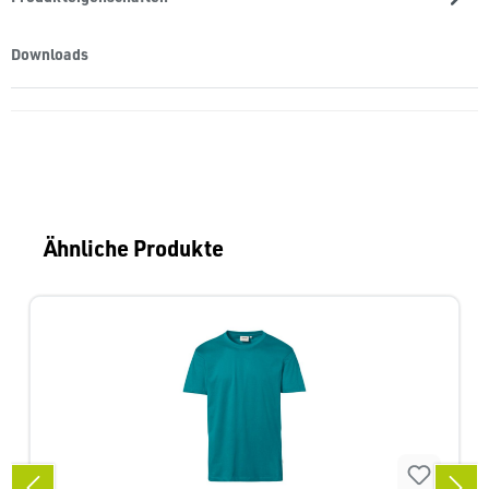
Downloads
Produktgalerie überspringen
Ähnliche Produkte