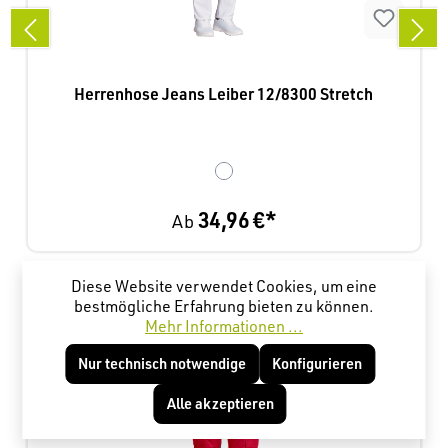
Herrenhose Jeans Leiber 12/8300 Stretch
34,96 €*
Ab
Diese Website verwendet Cookies, um eine
Produktgalerie überspringen
Kunden haben sich ebenfalls angesehen
bestmögliche Erfahrung bieten zu können.
Mehr Informationen ...
Nur technisch notwendige
Konfigurieren
Alle akzeptieren