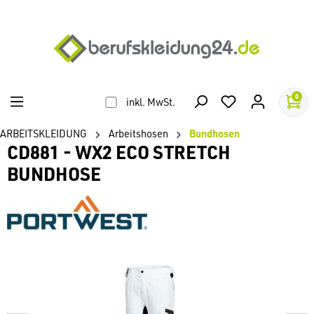
alt springen
0
inkl. MwSt.
ARBEITSKLEIDUNG
Arbeitshosen
Bundhosen
CD881 - WX2 ECO STRETCH
BUNDHOSE
Bildergalerie überspringen