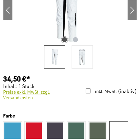
34,50 €*
Inhalt:
1 Stück
(inaktiv)
inkl. MwSt.
Preise exkl. MwSt. zzgl.
Versandkosten
auswählen
Farbe
Blau
Rot
grau
moosgrün
olivgrün
weiß