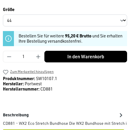
auswählen
Größe
Bestellen Sie für weitere
95,20 € Brutto
und Sie erhalten
Ihre Bestellung versandkostenfrei.
Produkt Anzahl: Gib den gewünschten Wert ein
In den Warenkorb
Zum Merkzettel hinzufügen
Produktnummer:
SW10107.1
Hersteller:
Portwest
Herstellernummer:
CD881
Beschreibung
CD881 - WX2 Eco Stretch Bundhose Die WX2 Bundhose mit Stretch ist