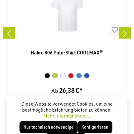
Hakro 806 Polo-Shirt COOLMAX®
26,38 €*
Ab
Diese Website verwendet Cookies, um eine
bestmögliche Erfahrung bieten zu können.
Produktgalerie überspringen
Kunden haben sich ebenfalls angesehen
Mehr Informationen ...
Nur technisch notwendige
Konfigurieren