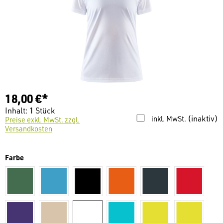
18,00 €*
Inhalt:
1 Stück
(inaktiv)
inkl. MwSt.
Preise exkl. MwSt. zzgl.
Versandkosten
auswählen
Farbe
grün
Blau
schwarz
orange
dunkelgrau
Rot
dunkellila
beige
weiß
türkis
gelb
warngelb