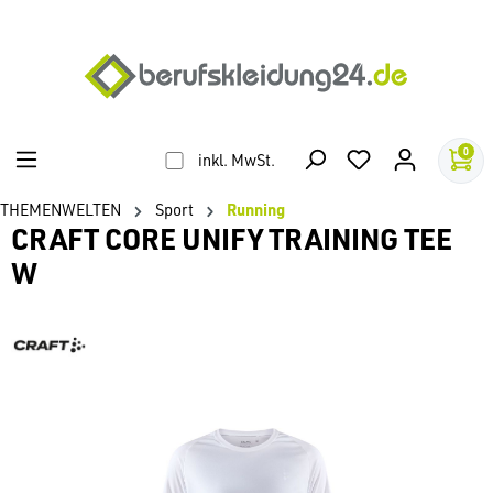
alt springen
0
inkl. MwSt.
THEMENWELTEN
Sport
Running
CRAFT CORE UNIFY TRAINING TEE
W
Bildergalerie überspringen