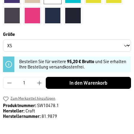
grau
magenta
dunkelblau
navy
auswählen
Größe
Bestellen Sie für weitere
95,20 € Brutto
und Sie erhalten
Ihre Bestellung versandkostenfrei.
Produkt Anzahl: Gib den gewünschten Wert ein
In den Warenkorb
Zum Merkzettel hinzufügen
Produktnummer:
SW10478.1
Hersteller:
Craft
Herstellernummer:
81.9879