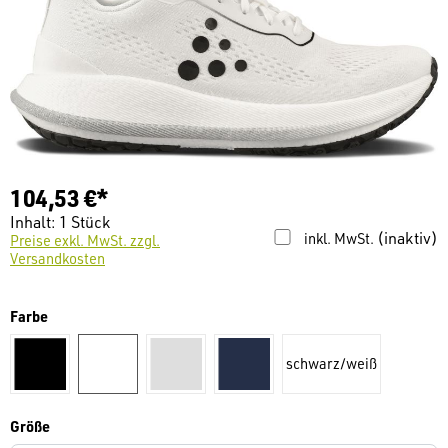
104,53 €*
Inhalt:
1 Stück
(inaktiv)
inkl. MwSt.
Preise exkl. MwSt. zzgl.
Versandkosten
auswählen
Farbe
schwarz/weiß
schwarz
weiß
hellgrau
dunkelblau
auswählen
Größe