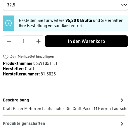
Bestellen Sie für weitere
95,20 € Brutto
und Sie erhalten
Ihre Bestellung versandkostenfrei.
Produkt Anzahl: Gib den gewünschten Wert ein
In den Warenkorb
Zum Merkzettel hinzufügen
Produktnummer:
SW10511.1
Hersteller:
Craft
Herstellernummer:
81.5025
Beschreibung
Craft Pacer M Herren Laufschuhe Die Craft Pacer M Herren Laufschuh
Produkteigenschaften