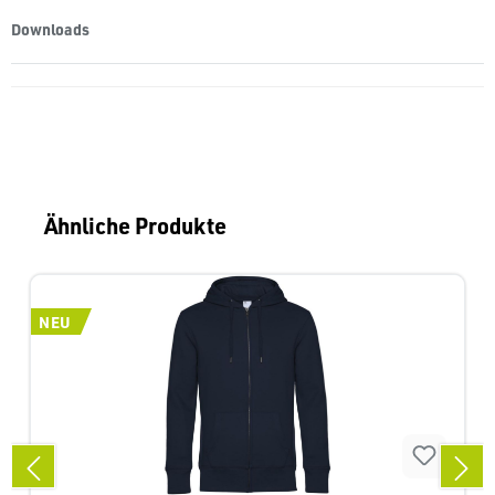
Downloads
Produktgalerie überspringen
Ähnliche Produkte
NEU