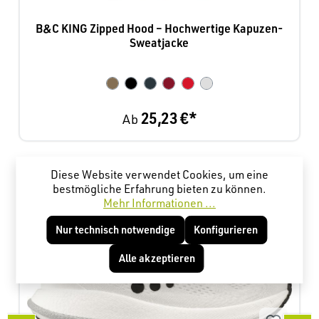
B&C KING Zipped Hood – Hochwertige Kapuzen-
Sweatjacke
25,23 €*
Ab
Produktgalerie überspringen
Kunden haben sich ebenfalls angesehen
Diese Website verwendet Cookies, um eine
bestmögliche Erfahrung bieten zu können.
Mehr Informationen ...
Nur technisch notwendige
Konfigurieren
Alle akzeptieren