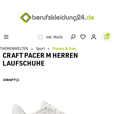
alt springen
0
inkl. MwSt.
THEMENWELTEN
Sport
Fitness & Gym
CRAFT PACER M HERREN
LAUFSCHUHE
Bildergalerie überspringen