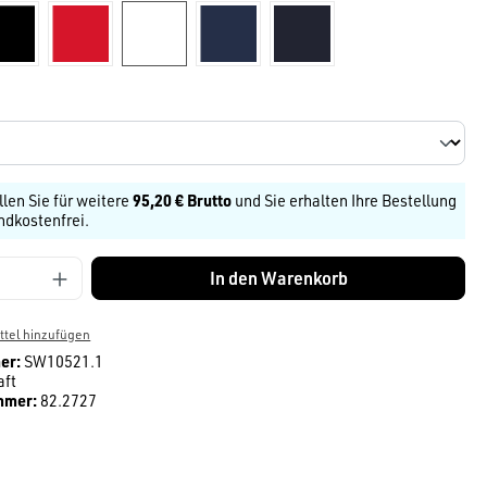
schwarz
Rot
weiß
dunkelblau
navy
len
llen Sie für weitere
95,20 € Brutto
und Sie erhalten Ihre Bestellung
ndkostenfrei.
Anzahl: Gib den gewünschten Wert ein ode
In den Warenkorb
tel hinzufügen
er:
SW10521.1
aft
mmer:
82.2727