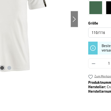
grün
auswäh
Größe
Beste
versa
Produkt 
Zum Merkzet
Produktnumm
Hersteller:
Cr
Herstellernu