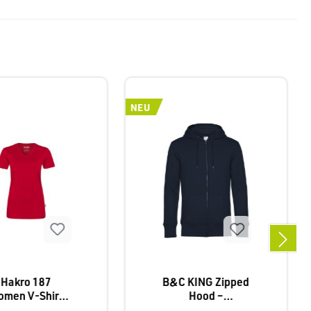
NEU
Hakro 187
B&C KING Zipped
men V-Shirt
Hood –
COOLMAX®
Hochwertige