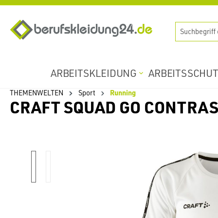
springen
Zur Hauptnavigation springen
ARBEITSKLEIDUNG
ARBEITSSCHU
THEMENWELTEN
Sport
Running
CRAFT SQUAD GO CONTRAS
Bildergalerie überspringen