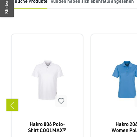
Stickservice!
Ähnliche Produkte
Kunden haben sich ebenfalls angesehen
Produktgalerie überspringen
Hakro 806 Polo-
Hakro 20
Shirt COOLMAX®
Women Pol
Shirt COOL