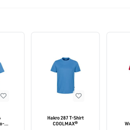
6
Hakro 287 T-Shirt
o-
COOLMAX®
Wo
MAX®