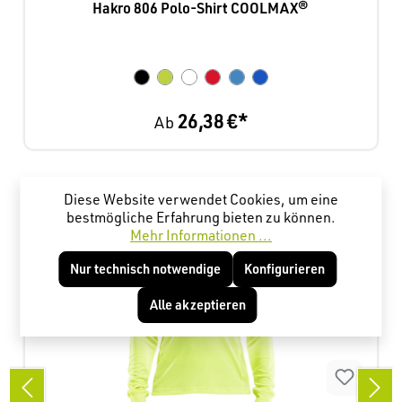
Hakro 806 Polo-Shirt COOLMAX®
26,38 €*
Ab
Produktgalerie überspringen
Kunden haben sich ebenfalls angesehen
Diese Website verwendet Cookies, um eine
bestmögliche Erfahrung bieten zu können.
Mehr Informationen ...
Nur technisch notwendige
Konfigurieren
Alle akzeptieren