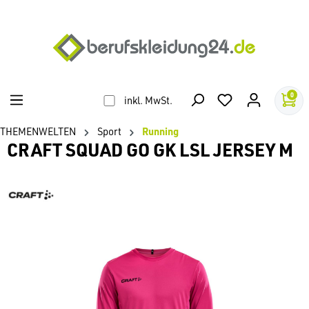
alt springen
0
inkl. MwSt.
THEMENWELTEN
Sport
Running
CRAFT SQUAD GO GK LSL JERSEY M
Bildergalerie überspringen