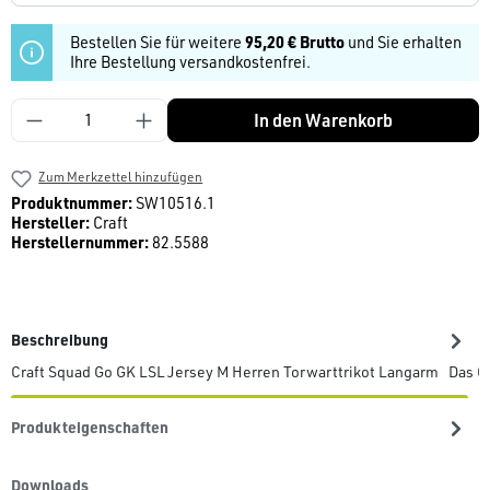
Bestellen Sie für weitere
95,20 € Brutto
und Sie erhalten
Ihre Bestellung versandkostenfrei.
Produkt Anzahl: Gib den gewünschten Wert ein
In den Warenkorb
Zum Merkzettel hinzufügen
Produktnummer:
SW10516.1
Hersteller:
Craft
Herstellernummer:
82.5588
Beschreibung
Craft Squad Go GK LSL Jersey M Herren Torwarttrikot Langarm Das Cr
Produkteigenschaften
Downloads