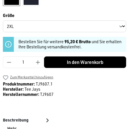
auswählen
Größe
Bestellen Sie für weitere
95,20 € Brutto
und Sie erhalten
Ihre Bestellung versandkostenfrei.
Produkt Anzahl: Gib den gewünschten Wert ein
In den Warenkorb
Zum Merkzettel hinzufügen
Produktnummer:
TJ9607.1
Hersteller:
Tee Jays
Herstellernummer:
TJ9607
Beschreibung
Mehr
…