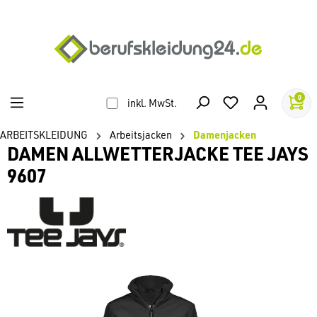
alt springen
0
inkl. MwSt.
ARBEITSKLEIDUNG
Arbeitsjacken
Damenjacken
DAMEN ALLWETTERJACKE TEE JAYS
9607
Bildergalerie überspringen