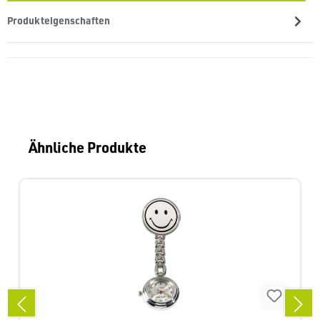
Produkteigenschaften
Produktgalerie überspringen
Ähnliche Produkte