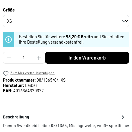
auswählen
Größe
Bestellen Sie für weitere
95,20 € Brutto
und Sie erhalten
Ihre Bestellung versandkostenfrei.
Produkt Anzahl: Gib den gewünschten Wert ein
In den Warenkorb
Zum Merkzettel hinzufügen
Produktnummer:
08/1365/04-XS
Hersteller:
Leiber
EAN:
4016364320322
Beschreibung
Damen Sweatkleid Leiber 08/1365, Mischgewebe, weiß- sportliche