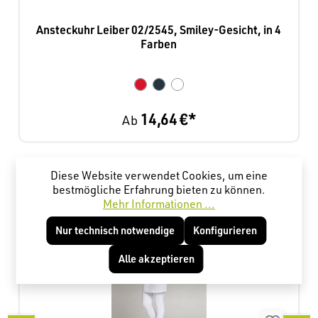
Ansteckuhr Leiber 02/2545, Smiley-Gesicht, in 4
Farben
14,64 €*
Ab
Produktgalerie überspringen
Kunden haben sich ebenfalls angesehen
Diese Website verwendet Cookies, um eine
bestmögliche Erfahrung bieten zu können.
Mehr Informationen ...
Nur technisch notwendige
Konfigurieren
Alle akzeptieren