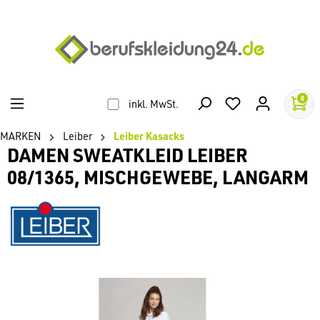
alt springen
0
inkl. MwSt.
MARKEN
Leiber
Leiber Kasacks
DAMEN SWEATKLEID LEIBER
08/1365, MISCHGEWEBE, LANGARM
Bildergalerie überspringen